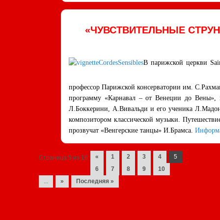
«ЧУВСТВИТЕЛЬНЫЕ СТРУН
В парижской церкви Sai
профессор Парижской консерватории им. С.Рахма
программу «Карнавал – от Венеции до Вены», 
Л.Боккерини, А.Вивальди и его ученика Л.Мадо
композитором классической музыки. Путешестви
прозвучат «Венгерские танцы» И.Брамса.
Информ
Navigation des posts
«
1
2
3
4
5
Страница 5 из 16
6
7
8
9
10
...
»
Последняя »