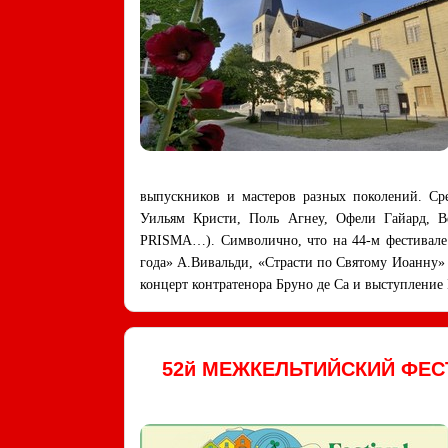
выпускников и мастеров разных поколений. Ср
Уильям Кристи, Поль Агнеу, Офели Гайард, Вен
PRISMA…). Символично, что на 44-м фестивале р
года» А.Вивальди, «Страсти по Святому Иоанну»
концерт контратенора Бруно де Са и выступление
52й МЕЖКЕЛЬТИЙСКИЙ ФЕСТ