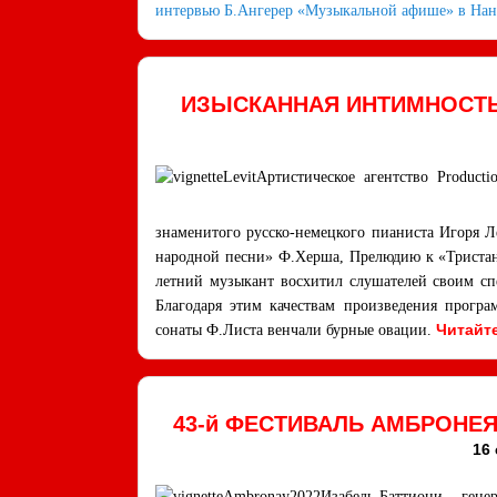
интервью Б.Ангерер «Музыкальной афише» в Нант
ИЗЫСКАННАЯ ИНТИМНОСТЬ 
Артистическое агентство Producti
знаменитого русско-немецкого пианиста Игоря 
народной песни» Ф.Херша, Прелюдию к «Тристан
летний музыкант восхитил слушателей своим сп
Благодаря этим качествам произведения прогр
Читайте
сонаты Ф.Листа венчали бурные овации.
43-й ФЕСТИВАЛЬ АМБРОНЕ
16 
Изабель Баттиони – гене