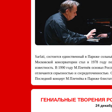
Sarfati, состоится единственный в Париже сольн
Московской консерватории стал в 1978 году п
известность. В 1990 году М.Плетнёв основал Рос
отличаются серьезностью и сосредоточенностью.
Последний концерт М.Плетнёва в Париже блистат
ГЕНИАЛЬНЫЕ ТВОРЕНИЯ Р
24 декаб