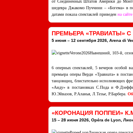
от Соединенных Штатов Америки до Монте
шедевра Джакомо Пуччини – «Богема» в пос
датами показа спектаклей приведен
на сайте
ПРЕМЬЕРА «ТРАВИАТЫ» С
5 июня – 12 сентября 2026, Arena di Ve
Нынешний, 103-й, сезо
6 оперных спектаклей, 5 вечеров особой 
премьера оперы Верди «Травиата» в постан
танцовщиц, блистательно исполняющих френ
«Аиду» в постановках С.Пода и Ф.Дзеффи
Ю.Эйвазов, Р.Аланья, Л.Тезье, Р.Барбера.
Об
«КОРОНАЦИЯ ПОППЕИ» К.
15 – 28 июня 2026, Opéra de Lyon, Лион
Лионская опера предста