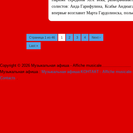
солистов: Аида Гарифулина, Ксабье Андюага 
впервые возглавит Марта Гардолинска, пол
Страница 1 из 46
1
2
3
4
Next ›
Last »
Copyright © 2026 Музыкальная афиша - Affiche musicale.........................
Музыкальная афиша :
Музыкальная афиша-KОНТАКТ - Affiche musicale-
Contacts
.