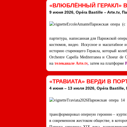
«ВЛЮБЛЁННЫЙ ГЕРАКЛ» ВП
9 июня 2026, Opéra Bastille – Arte.tv, П
Парижская опера (с
партитура, написанная для Парижской оперы
костюмов, видео. Искусное и масштабное и
историю стареющего Геракла, который коле
Orchestre Capella Mediterranea и Choeur d
на
телеканале Arte.tv
,
затем на платформе
P
«ТРАВИАТА» ВЕРДИ В ПО
4 июня – 13 июля 2026, Opéra Bastille,
Парижская опера 14 
трансформировал оперную героиню – курти
в современном жестоком обществе, в которо
Париже середины XIX века, разворачивае