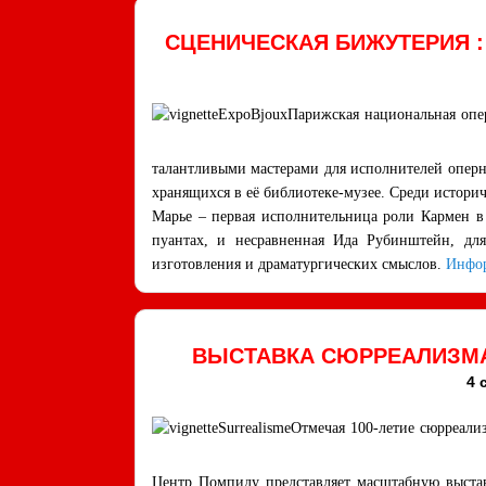
СЦЕНИЧЕСКАЯ БИЖУТЕРИЯ 
Парижская национальная опе
талантливыми мастерами для исполнителей опер
хранящихся в её библиотеке-музее. Среди истор
Марье – первая исполнительница роли Кармен в
пуантах, и несравненная Ида Рубинштейн, для
изготовления и драматургических смыслов.
Инфо
ВЫСТАВКА СЮРРЕАЛИЗМА 
4 
Отмечая 100-летие сюрреали
Центр Помпиду представляет масштабную выстав