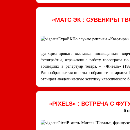
«МАТС ЭК : СУВЕНИРЫ Т
По случаю репризы «Квартиры» и
функционировать выставка, посвященная твор
фотографии, отражающие работу хореографа по
вошедших в репертуар театра, – «Жизель» (199
Разнообразные экспонаты, собранные из архива 
отрицает академическую эстетику классического б
«PIXELS» : ВСТРЕЧА С Ф
5 н
В честь Мигеля Шевалье, французск