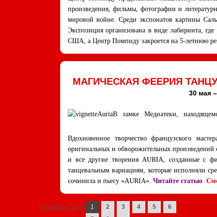
произведения, фильмы, фотографии и литературн
мировой войне. Среди экспонатов картины Саль
Экспозиция организована в виде лабиринта, где
США, а Центр Помпиду закроется на 5-летнюю р
МАГИЧЕСКАЯ ФЕЕРИЯ ТАНЦУ
30 мая –
В замке Медиатеки, находящемс
Вдохновенное творчество французского масте
оригинальных и обворожительных произведений 
и все другие творения AURIA, созданные с фи
танцевальным вариациям, которые исполняли сред
сочинила и пьесу «AURIA».
Читайте статью
.
Смо
Navigation des posts
1
2
3
4
5
6
Страница 1 из 8