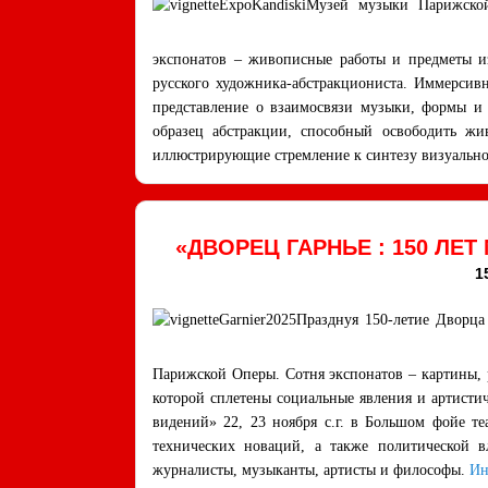
Музей музыки Парижской
экспонатов – живописные работы и предметы из
русского художника-абстракциониста. Иммерсивн
представление о взаимосвязи музыки, формы и
образец абстракции, способный освободить жи
иллюстрирующие стремление к синтезу визуально
«ДВОРЕЦ ГАРНЬЕ : 150 ЛЕ
1
Празднуя 150-летие Дворца
Парижской Оперы. Сотня экспонатов – картины, 
которой сплетены социальные явления и артистич
видений» 22, 23 ноября с.г. в Большом фойе те
технических новаций, а также политической вл
журналисты, музыканты, артисты и философы.
Ин