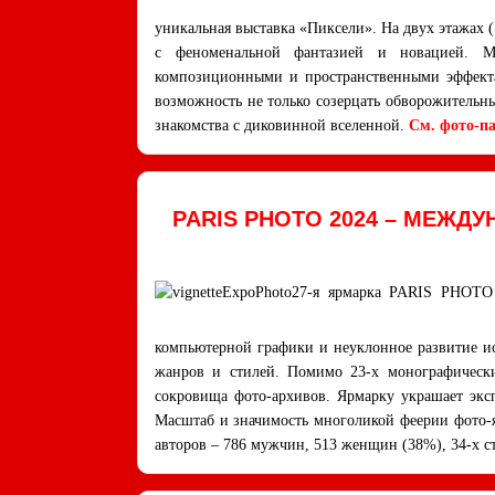
уникальная выставка «Пиксели». На двух этажах 
с феноменальной фантазией и новацией. М
композиционными и пространственными эффекта
возможность не только созерцать обворожительны
знакомства с диковинной вселенной.
См. фото-п
PARIS PHOTO 2024 – МЕЖД
27-я ярмарка PARIS PHOTO 
компьютерной графики и неуклонное развитие ис
жанров и стилей. Помимо 23-х монографически
сокровища фото-архивов. Ярмарку украшает экс
Масштаб и значимость многоликой феерии фото-яр
авторов – 786 мужчин, 513 женщин (38%), 34-х с