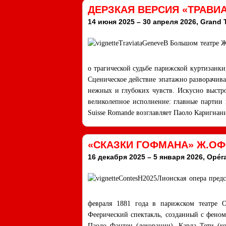
ДЕРЗКАЯ ВЕРСИЯ «ТРАВИА
14 июня 2025 – 30 апреля 2026, Grand 
В Большом театре Ж
о трагической судьбе парижской куртизанки
Сценическое действие эпатажно разворачива
нежных и глубоких чувств. Искусно выстро
великолепное исполнение: главные партии 
Suisse Romande возглавляет Паоло Каригнан
«СКАЗКИ ГОФМАНА» Ж.ОФ
16 декабря 2025 – 5 января 2026, Opér
Лионская опера пред
февраля 1881 года в парижском театре O
Феерический спектакль, созданный с фено
Паоло Фантен (декорации), Карла Тети (к