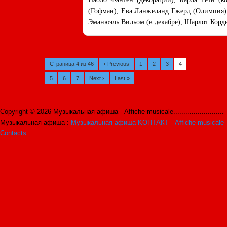
(Гофман), Ева Ланжеланд Гжерд (Олимпия),
Эманюэль Вильом (в декабре), Шарлот Корде
Страница 4 из 46
‹ Previous
1
2
3
4
5
6
7
Next ›
Last »
Copyright © 2026 Музыкальная афиша - Affiche musicale.........................
Музыкальная афиша :
Музыкальная афиша-KОНТАКТ - Affiche musicale-
Contacts
.