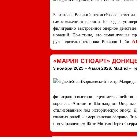
Бархатова. Великий режиссёр осовременил 
самосожжением героини. Благодаря универс
филигранно выстроенное оперное действие 
новаций. По-истине, это самая лучшая с
A
руководитель постановки Рикардо Шайи.
«МАРИЯ СТЮАРТ» ДОНИЦЕ
9 ноября 2025 – 4 мая 2026, Madrid – T
Королевский театр Мадрида
филигранно выстроил сценическое действие 
королевы Англии и Шотландии. Оперные с
стилизованных под историческую эпоху. Д
главных ролей – американская сопрано Лиз
под управлением Жозе Мигеля Перез-Сьерра