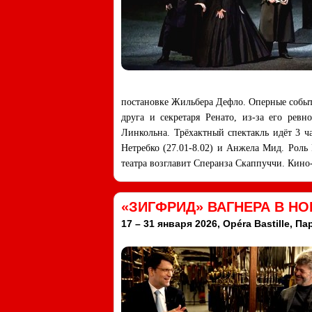
постановке Жильбера Дефло. Оперные событ
друга и секретаря Ренато, из-за его рев
Линкольна. Трёхактный спектакль идёт 3 
Нетребко (27.01-8.02) и Анжела Мид. Роль 
театра возглавит Сперанза Скаппуччи. Кино
«ЗИГФРИД» ВАГНЕРА В Н
17 – 31 января 2026, Opéra Bastille, Па