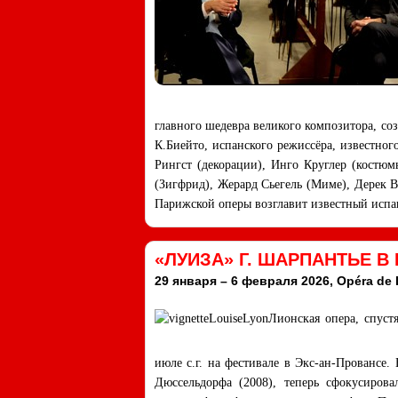
главного шедевра великого композитора, соз
К.Биейто, испанского режиссёра, известног
Рингст (декорации), Инго Круглер (костюм
(Зигфрид), Жерард Сьегель (Миме), Дерек В
Парижской оперы возглавит известный испа
«ЛУИЗА» Г. ШАРПАНТЬЕ 
29 января – 6 февраля 2026, Opéra de 
Лионская опера, спуст
июле с.г. на фестивале в Экс-ан-Провансе
Дюссельдорфа (2008), теперь сфокусиров