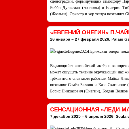
сценографии, формирующих атмосферу Париж
Робби Дуивеман (костюмы) и Валерио Тибе
(Жюльен). Оркестр и хор театра возглавит Gi
«ЕВГЕНИЙ ОНЕГИН» П.ЧА
26 января – 27 февраля 2026, Palais Ga
Парижская опера пока
Выдающийся английский актёр и кинорежис
может ощущать течение окружающей нас жи
трёхактного спектакля работали Майкл Лива
возглавят Семён Бычков и Казе Скаглионе (
Борис Пинхасович (Онегин), Богдан Волков
СЕНСАЦИОННАЯ «ЛЕДИ МА
7 декабря 2025 – 6 апреля 2026, Scala 
Новый сезон Ла Скала 