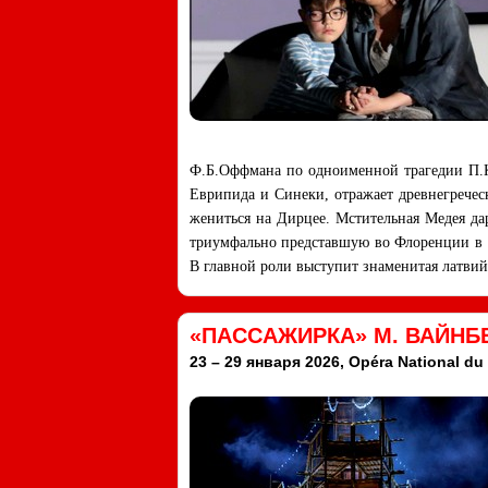
Ф.Б.Оффмана по одноименной трагедии П.Ко
Еврипида и Синеки, отражает древнегречес
жениться на Дирцее. Мстительная Медея да
триумфально представшую во Флоренции в 19
В главной роли выступит знаменитая латви
«ПАССАЖИРКА» М. ВАЙНБ
23 – 29 января 2026, Opéra National du