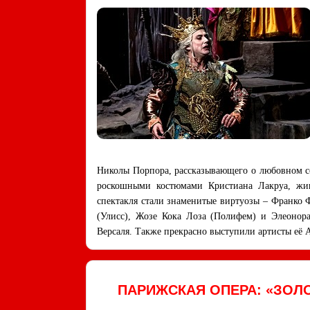
Николы Порпора, рассказывающего о любовном со
роскошными костюмами Кристиана Лакруа, жи
спектакля стали знаменитые виртуозы – Франко
(Улисс), Жозе Кока Лоза (Полифем) и Элеонор
Версаля. Также прекрасно выступили артисты её 
ПАРИЖСКАЯ ОПЕРА: «ЗОЛ