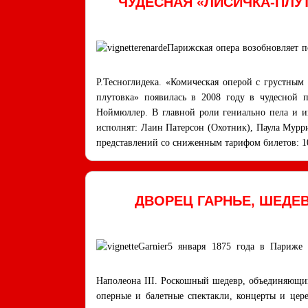
ЧУДЕСНАЯ «ЛИСИЧКА-ПЛУ
Парижская опера возобновляет 
Р.Тесноглидека. «Комическая оперой с грустным
плутовка» появилась в 2008 году в чудесной
Ноймюллер. В главной роли гениально пела и иг
исполнят: Лаин Патерсон (Охотник), Паула Мурр
представлений со сниженным тарифом билетов: 10
ДВОРЕЦ ГАРНЬЕ, ШЕДЕВ
5 января 1875 года в Париже 
Наполеона III. Роскошный шедевр, объединяющий
оперные и балетные спектакли, концерты и цер