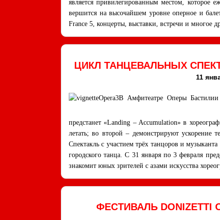
является привилегированным местом, которое еж
вершится на высочайшем уровне оперное и балет
France 5, концерты, выставки, встречи и многое д
ЦИКЛ ТАНЦЕВАЛЬНЫХ СПЕК
11 янв
В Амфитеатре Оперы Бастилии 
предстанет «Landing – Accumulation» в хореогра
летать; во второй – демонстрируют ускорение т
Спектакль с участием трёх танцоров и музыканта
городского танца. С 31 января по 3 февраля пре
знакомит юных зрителей с азами искусства хорео
ФЕСТИВАЛЬ DONIZETTI 