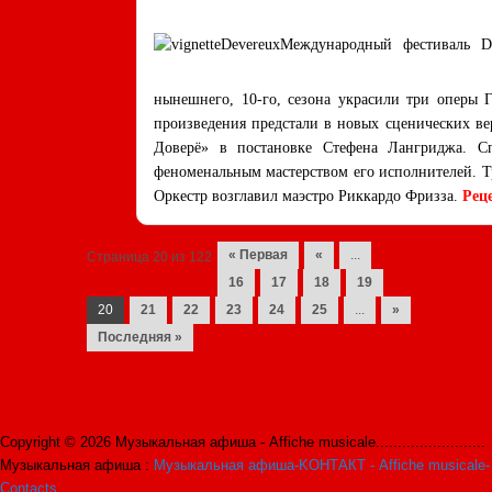
Международный фестиваль Do
нынешнего, 10-го, сезона украсили три оперы Г
произведения предстали в новых сценических вер
Доверё» в постановке Стефена Лангриджа. Сп
феноменальным мастерством его исполнителей. Т
Оркестр возглавил маэстро Риккардо Фризза.
Рец
Navigation des posts
« Первая
«
...
Страница 20 из 122
16
17
18
19
20
21
22
23
24
25
...
»
Последняя »
Copyright © 2026 Музыкальная афиша - Affiche musicale.........................
Музыкальная афиша :
Музыкальная афиша-KОНТАКТ - Affiche musicale-
Contacts
.