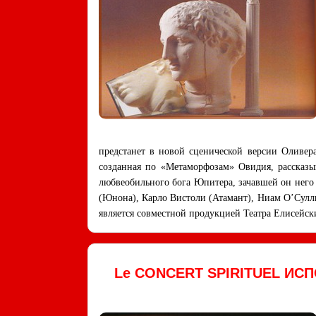
предстанет в новой сценической версии Оливер
созданная по «Метаморфозам» Овидия, рассказы
любвеобильного бога Юпитера, зачавшей он него 
(Юнона), Карло Вистоли (Атамант), Ниам О’Сулли
является совместной продукцией Театра Елисейск
Le CONCERT SPIRITUEL ИС