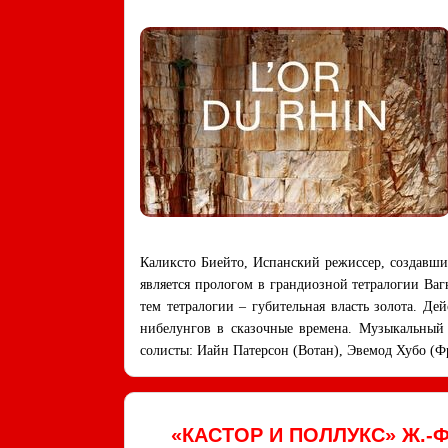
Каликсто Биейто, Испанский режиссер, создавш
является прологом в грандиозной тетралогии Ваг
тем тетралогии – губительная власть золота. Д
нибелунгов в сказочные времена. Музыкальный 
солисты: Иайн Патерсон (Вотан), Эвемод Хубо (Ф
«КАСТОР И ПОЛЛУКС» Ж.-