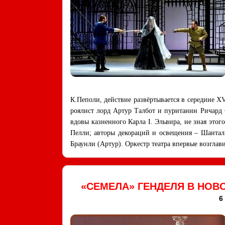
К.Пеполи, действие развёртывается в середине X
роялист лорд Артур Талбот и пуританин Ричард Ф
вдовы казненного Карла I. Эльвира, не зная это
Пелли; авторы декораций и освещения – Шантал
Браунли (Артур). Оркестр театра впервые возгла
«СЕМЕЛА» ГЕНДЕЛЯ В НОВ
6