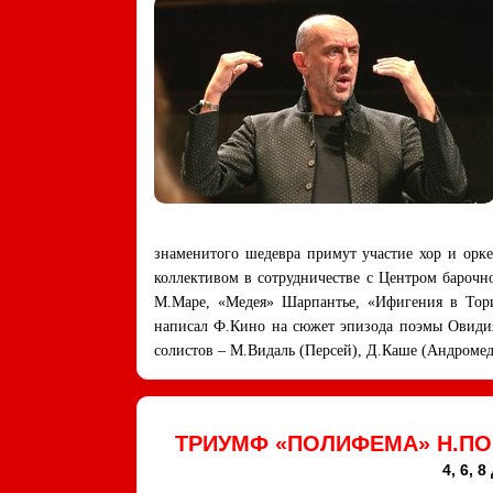
знаменитого шедевра примут участие хор и орке
коллективом в сотрудничестве с Центром бароч
М.Маре, «Медея» Шарпантье, «Ифигения в Тори
написал Ф.Кино на сюжет эпизода поэмы Овидия 
солистов – М.Видаль (Персей), Д.Каше (Андромед
ТРИУМФ «ПОЛИФЕМА» Н.ПО
4, 6, 