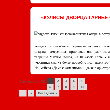
«КУЛИСЫ ДВОРЦА ГАРНЬЕ
Парижская опера в сотр
увидеть то, что обычно скрыто от публики. Зна
создана иммерсивная приставка: она даёт воз
творение Мэттью Женра, на 10 касок Apple Vis
участники смогут более подробно познакомиться
Ноймайера «Дама с камелиями» и даже в оркестро
Navigation des posts
1
2
3
4
5
Страница 1 из 122
6
7
8
9
10
...
»
Последняя »