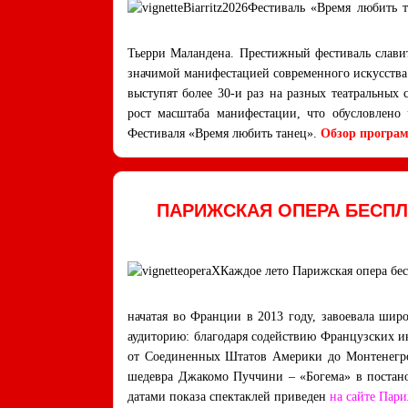
Фестиваль «Время любить т
Тьерри Маландена. Престижный фестиваль славит
значимой манифестацией современного искусства 
выступят более 30-и раз на разных театральных
рост масштаба манифестации, что обусловлено
Фестиваля «Время любить танец».
Обзор програ
ПАРИЖСКАЯ ОПЕРА БЕСПЛ
Каждое лето Парижская опера бес
начатая во Франции в 2013 году, завоевала ши
аудиторию: благодаря содействию Французских ин
от Соединенных Штатов Америки до Монтенегро
шедевра Джакомо Пуччини – «Богема» в постано
датами показа спектаклей приведен
на сайте Пари