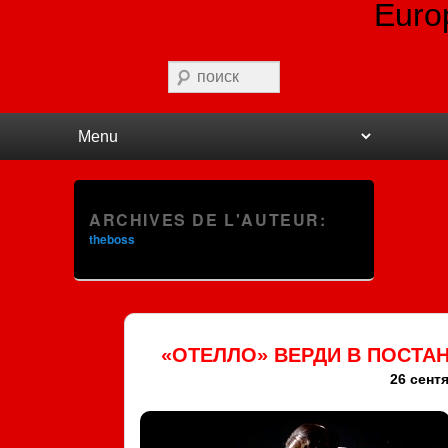
Euro
Recherche
Premier menu
Passer au contenu principal
Passer au contenu secondaire
ARCHIVES DE L'AUTEUR:
theboss
«ОТЕЛЛО» ВЕРДИ В ПОСТА
26 сентя