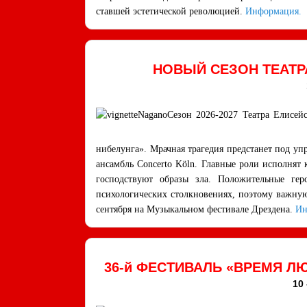
ставшей эстетической революцией.
Информация.
НОВЫЙ СЕЗОН ТЕАТР
Сезон 2026-2027 Театра Елисейс
нибелунга». Мрачная трагедия предстанет под уп
ансамбль Concerto Köln. Главные роли исполнят
господствуют образы зла. Положительные ге
психологических столкновениях, поэтому важну
сентября на Музыкальном фестивале Дрездена.
Ин
36-й ФЕСТИВАЛЬ «ВРЕМЯ Л
10