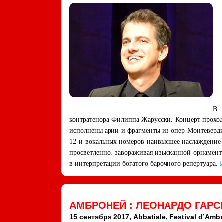
В 
контратенора Филиппа Жарусски. Концерт проход
исполнены арии и фрагменты из опер Монтеверди
12-и вокальных номеров наивысшее наслаждение 
просветленно, завораживая изысканной орнамен
в интерпретации богатого барочного репертуара.
И
АМБРОНЕЙ : ЛЕОНАРДО ГАР
15 сентября 2017, Abbatiale, Festival d’Amb