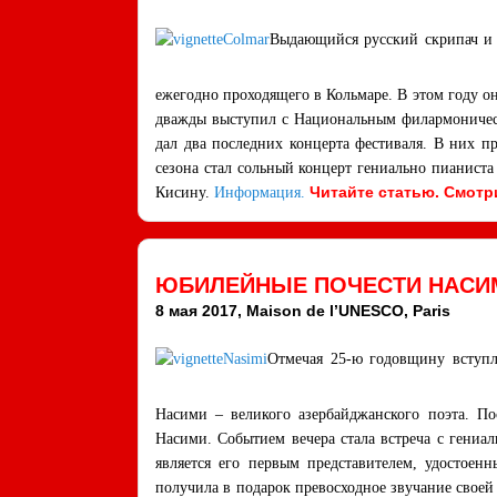
Выдающийся русский скрипач и 
ежегодно проходящего в Кольмаре. В этом году 
дважды выступил с Национальным филармоническ
дал два последних концерта фестиваля. В них 
сезона стал сольный концерт гениально пианист
Читайте статью
.
Смотр
Кисину.
Информация.
ЮБИЛЕЙНЫЕ ПОЧЕСТИ НАСИМ
8 мая 2017, Maison de l’UNESCO, Paris
Отмечая 25-ю годовщину вступл
Насими – великого азербайджанского поэта. П
Насими. Событием вечера стала встреча с гениа
является его первым представителем, удостое
получила в подарок превосходное звучание свое