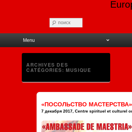
Euro
Recherche
Premier menu
Passer au contenu principal
Passer au contenu secondaire
ARCHIVES DES
CATÉGORIES:
MUSIQUE
«ПОСОЛЬСТВО МАСТЕРСТВА»
7 декабря 2017, Centre spirituel et culturel 