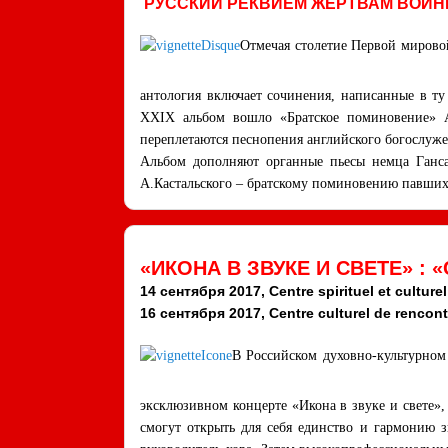
РУССКИЙ РЕКВИЕМ ЖЕРТВАМ ВОЙ
Отмечая столетие Первой мирово
антология включает сочинения, написанные в ту
XXIX альбом вошло «Братское поминовение» А.
переплетаются песнопения английского богослуже
Альбом дополняют органные пьесы немца Ганса
А.Кастальского – братскому поминовению павших
«ИКОНА В ЗВУКЕ И СВЕТЕ» :
14 сентября 2017, Centre spirituel et culture
16 сентября 2017, Centre culturel de rencon
В Российском духовно-культурном
эксклюзивном концерте «Икона в звуке и свете»
смогут открыть для себя единство и гармонию 