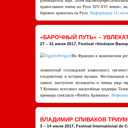
руководитель хора. Затем высокопрофессиональны
православное пение на Руси XIV-XVI веков», вк
бережно хранилась на Руси.
Информация 14 сентя
«БАРОЧНЫЙ ПУТЬ» – УВЛЕКА
27 – 31 июля 2017, Festival «Itinéraire Baroq
Во Франции в живописном реги
знаменитый голландский клавесинист, органи
плодовитому в истории музыки. Фестивальная п
замках: выступали музыканты и певцы ряда ев
Т.Купмана исполнил масштабные шедевры Телема
премьера спектакля «Флейта Арлекина».
Информа
ВЛАДИМИР СПИВАКОВ ТРИУ
3 – 14 июля 2017, Festival International de 