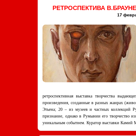
РЕТРОСПЕКТИВА В.БРАУНЕ
17 февра
ретроспективная выставка творчества выдающе
произведения, созданные в разных жанрах (живоп
Этьена; 20 – из музеев и частных коллекций 
признание, однако в Румынии его творчество и
уникальным событием. Куратор выставки Камий М