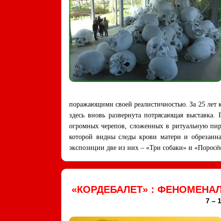
поражающими своей реалистичностью. За 25 лет ка
здесь вновь развернута потрясающая выставка.
огромных черепов, сложенных в ритуальную пир
которой видны следы крови матери и обрезанна
экспозиции две из них – «Три собаки» и «Поросён
«КОРДЕБАЛЕТ» : ФЕНОМЕНА
7 – 