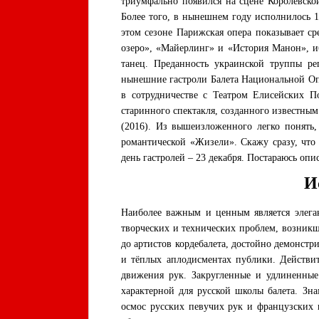
триумфально появился на сцене Королевско
Более того, в нынешнем году исполнилось 
этом сезоне Парижская опера показывает с
озеро», «Майерлинг» и «История Манон», иб
танец. Преданность украинской труппы ре
нынешние гастроли Балета Национальной Оперы
в сотрудничестве с Театром Елисейских П
старинного спектакля, созданного известн
(2016). Из вышеизложенного легко понять
романтической «Жизели». Скажу сразу, что 
день гастролей – 23 декабря. Постараюсь опи
И
Наиболее важным и ценным является элега
творческих и технических проблем, возникши
до артистов кордебалета, достойно демонстр
и тёплых аплодисментах публики. Действит
движения рук. Закругленные и удлиненные 
характерной для русской школы балета. Зн
осмос русских певучих рук и французских 