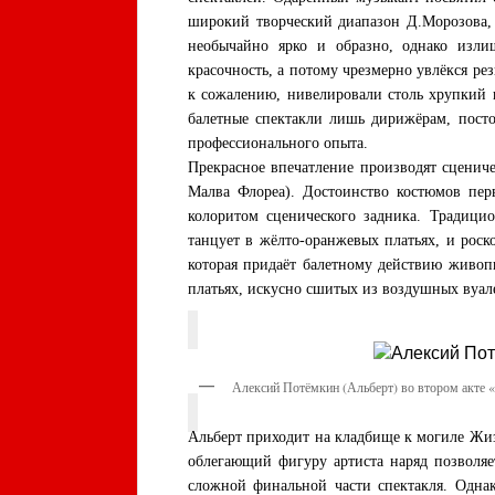
широкий творческий диапазон Д.Морозова, 
необычайно ярко и образно, однако изл
красочность, а потому чрезмерно увлёкся ре
к сожалению, нивелировали столь хрупкий 
балетные спектакли лишь дирижёрам, пост
профессионального опыта.
Прекрасное впечатление производят сценич
Малва Флореа). Достоинство костюмов перв
колоритом сценического задника. Традици
танцует в жёлто-оранжевых платьях, и рос
которая придаёт балетному действию живоп
платьях, искусно сшитых из воздушных вуал
Алексий Потёмкин (Альберт) во втором акте 
Альберт приходит на кладбище к могиле Жизе
облегающий фигуру артиста наряд позволяе
сложной финальной части спектакля. Однак