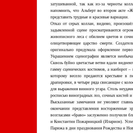
затушеванной, так как из-за черноты кол
напомнить, что Альберт во втором акте «Ж
представить трудные и красивые вариации.
Отказ от серых коллан, видимо, произошёл
задымленной сцене просматриваются огром
живописного леса с обилием цветов и сочны
олицетворяющее царство смерти. Создате
оригинально придумала оформление перво
Украшением сценографии является необыча
Сквозь буйно цветастые ветви вдали виднеют
гамму сценических костюмов, а наоборот – 
которому весело предаются крестьяне в 
драпировки, в четыре ряда свисающие с кол
для выражения винного угара. Столь неудач
росписью виноградных лоз, сочных кистей и
Высказанные замечания не умоляют главны
окончании представления восторженные з
возгласами «браво» заслуженно получили бл
и Константин Пожарницкий (Иларион). Успе
Парижа в дни празднования Рождества и Нов