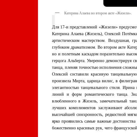
Катерина Алаева во втором акте «Жизели».
Для 17-и представлений «Жизели» предусмот
Катерина Алаева (Жизель), Олексий Потёмк
артистическим мастерством. Воздушная, г
глубоким драматизмом. Во втором акте Катер
но и полетным каскадом поразительно высок
герцога Альберта. Уверенно демонстрируя св
танца, пленяя точностью исполнения сложн
Олексий составили красивую танцевальную
произвела Мирта, царица вилис, в филигра
элегантностью танцевального стиля. Ирина 
линий и форм романтического танца. Зн
влюбленного в Жизель, замечательный танц
лучших комплиментов заслуживают абсолют
высочайшей синхронность, редкостной мягк
ярко проявились самые важные достоинства
божественно красивых рук, чего французской