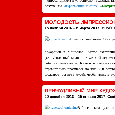
импрессионизма и живописной графики. Выст
Смотрит
документы.
Информация на сайте.
МОЛОДОСТЬ ИМПРЕССИОН
15 ноября 2016 – 5 марта 2017, Musée d
В парижском музее Орсе ра
похоронен в Монпелье. Быстро взлетевш
феноменальный талант, так как в 29-летнем 
событие уникальное. Богатая и заворажив
стремительно промчался по жизни и остави
шедевров. Бегите в музей, чтобы увидеть чу
ПРИЧУДЛИВЫЙ МИР ХУДО
20 декабря 2016 – 15 января 2017, Centre
В Российском духовно-