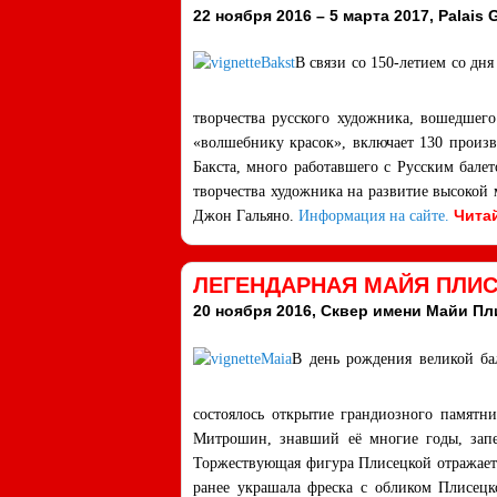
22 ноября 2016 – 5 марта 2017, Palais G
В связи со 150-летием со дн
творчества русского художника, вошедшего
«волшебнику красок», включает 130 произв
Бакста, много работавшего с Русским бал
творчества художника на развитие высокой 
Читай
Джон Гальяно.
Информация на сайте.
ЛЕГЕНДАРНАЯ МАЙЯ ПЛИС
20 ноября 2016, Сквер имени Майи Пл
В день рождения великой бал
состоялось открытие грандиозного памят
Митрошин, знавший её многие годы, запе
Торжествующая фигура Плисецкой отражает е
ранее украшала фреска с обликом Плисецк