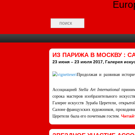
Euro
Recherche
Premier menu
Passer au contenu principal
Passer au contenu secondaire
ИЗ ПАРИЖА В МОСКВУ : 
23 июня – 23 июля 2017, Галерея иск
Продолжая и развивая истори
Ассоциацией
Stella Art International
принима
сорока мастеров изобразительного искусст
Галерее искусств Зураба Церетели, открыто
Салоне французских художников, проходивше
Читай
Церетели была его почетным гостем.