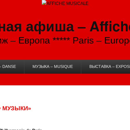
ая афиша – Affich
ж – Европа ***** Paris – Europ
– DANSE
МУЗЫКА – MUSIQUE
ВЫСТАВКА – EXPOS
Ф МУЗЫКИ»