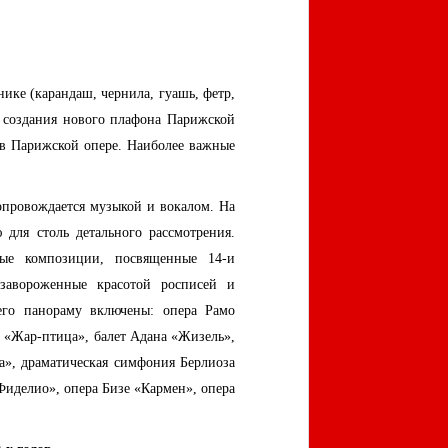
нике (карандаш, чернила, гуашь, фетр,
а создания нового плафона Парижской
 в Парижской опере. Наиболее важные
опровождается музыкой и вокалом. На
для столь детального рассмотрения.
ные композиции, посвященные 14-и
 завороженные красотой росписей и
его панораму включены: опера Рамо
о «Жар-птица», балет Адана «Жизель»,
а», драматическая симфония Берлиоза
Фиделио», опера Бизе «Кармен», опера