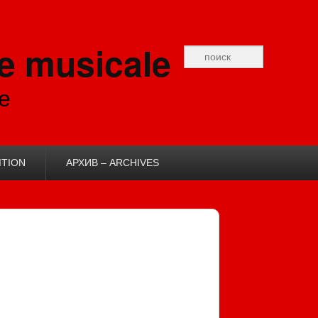
e musicale
Recherche
e
ITION
АРХИВ – ARCHIVES