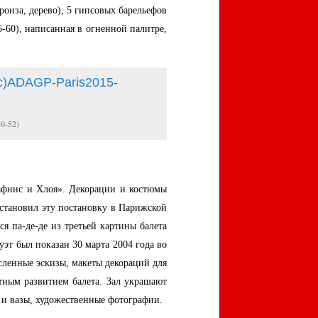
онза, дерево), 5 гипсовых барельефов
-60), написанная в огненной палитре,
0-52)
афнис и Хлоя». Декорации и костюмы
становил эту постановку в Парижской
я па-де-де из третьей картины балета
т был показан 30 марта 2004 года во
сленные эскизы, макеты декораций для
тным развитием балета. Зал украшают
и и вазы, художественные фотографии.