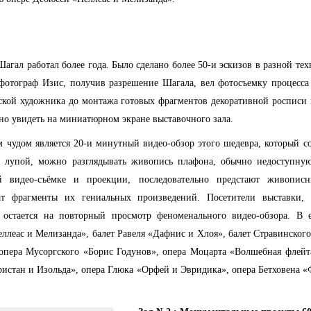
агал работал более года. Было сделано более 50-и эскизов в разной тех
 фотограф Изис, получив разрешение Шагала, вел фотосъемку процесс
рской художника до монтажа готовых фрагментов декоративной росписи
но увидеть на миниатюрном экране выставочного зала.
чудом является 20-и минутный видео-обзор этого шедевра, который с
 лупой, можно разглядывать живопись плафона, обычно недоступную 
ой видео-съёмке и проекции, последовательно предстают живопис
ат фрагменты их гениальных произведений. Посетители выставки,
остается на повторный просмотр феноменального видео-обзора. В 
ллеас и Мелизанда», балет Равеля «Дафнис и Хлоя», балет Стравинског
 опера Мусоргского «Борис Годунов», опера Моцарта «Волшебная флейт
ристан и Изольда», опера Глюка «Орфей и Эвридика», опера Бетховена «