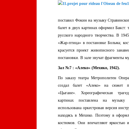
поставил Фокин на музыку Стравинског
балет в двух картинах оформил Бакст:
русского народного творчества. В 194
«Жар-птица» в постановке Больма; ко
красуется проект живописного занаве
постановки. В зале звучат фрагменты м
Зал №7 : «Алеко» (Мехико, 1942).
По заказу театра Метрополитен Опе
создал балет «Алеко» на сюжет 
«Цыгане». Хореографическая траг
картинах поставлена на музыку 
использована оркестровая версия инст
находясь в Мехико. Поэтому в оформл
костюмов. Они впечатляют яркостью и