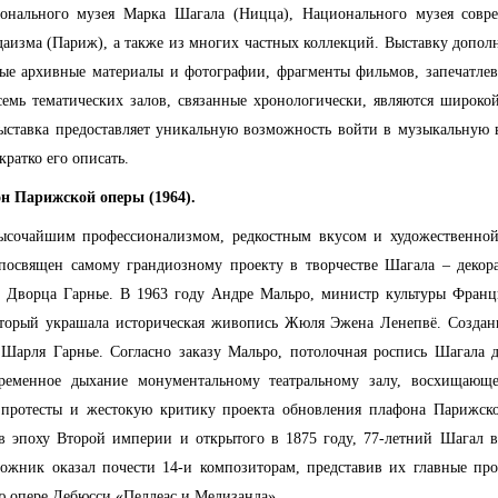
ионального музея Марка Шагала (Ницца), Национального музея совр
даизма (Париж), а также из многих частных коллекций. Выставку допо
ые архивные материалы и фотографии, фрагменты фильмов, запечатлев
мь тематических залов, связанные хронологически, являются широкой
Выставка предоставляет уникальную возможность войти в музыкальную
ратко его описать.
н Парижской оперы (1964).
высочайшим профессионализмом, редкостным вкусом и художественно
 посвящен самому грандиозному проекту в творчестве Шагала – декор
 Дворца Гарнье. В 1963 году Андре Мальро, министр культуры Франци
который украшала историческая живопись Жюля Эжена Ленепвё. Создан
 Шарля Гарнье. Согласно заказу Мальро, потолочная роспись Шагала
временное дыхание монументальному театральному залу, восхищаю
протесты и жестокую критику проекта обновления плафона Парижско
 в эпоху Второй империи и открытого в 1875 году, 77-летний Шагал в
дожник оказал почести 14-и композиторам, представив их главные пр
опере Дебюсси «Пеллеас и Мелизанда».