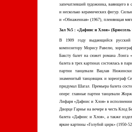
запечатлевшей художника, ваяющего в с
и несколько керамических фигур. Сильн
и «Обнаженная» (1967), пленяющая мяг
Зал №5 : «Дафнис и Хлоя» (Брюссель 
В 1909 году выдающийся русский 
композитору Морису Равелю, хореогр
Баксту балет на сюжет романа Лонга 
балета в трех картинах состоялась в па
партии танцевали Вацлав Нижински
знаменитый танцовщик и хореограф Се
придумал Шагал. Премьера балета состо
опере: главные партии танцевали Жорж
Лифаря «Дафнис и Хлоя» в исполнении 
Дворце Гарнье на вечере в честь Клод 
балета «Дафнис и Хлоя», а также изде
яркие картины «Голубой цирк» (1950-52