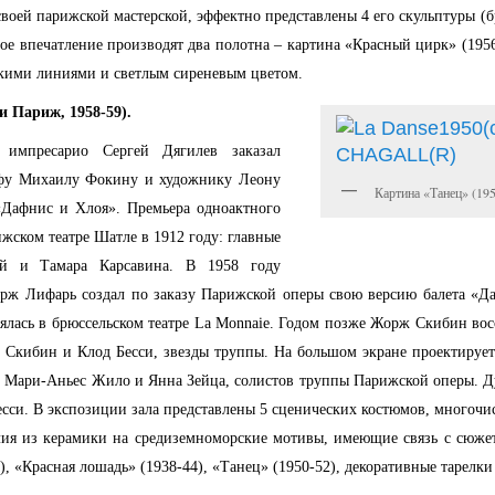
воей парижской мастерской, эффектно представлены 4 его скульптуры (бр
ое впечатление производят два полотна – картина «Красный цирк» (1956
кими линиями и светлым сиреневым цветом.
и Париж, 1958-59).
импресарио Сергей Дягилев заказал
афу Михаилу Фокину и художнику Леону
Картина «Танец» (195
«Дафнис и Хлоя». Премьера одноактного
рижском театре Шатле в 1912 году: главные
й и Тамара Карсавина. В 1958 году
рж Лифарь создал по заказу Парижской оперы свою версию балета «Д
ялась в брюссельском театре
La
Monnaie
. Годом позже Жорж Скибин вос
 Скибин и Клод Бесси, звезды труппы. На большом экране проектируетс
Мари-Аньес Жило и Янна Зейца, солистов труппы Парижской оперы. Дуэ
Бесси. В экспозиции зала представлены 5 сценических костюмов, многочи
лия из керамики на средиземноморские мотивы, имеющие связь с сюже
), «Красная лошадь» (1938-44), «Танец» (1950-52), декоративные тарелк