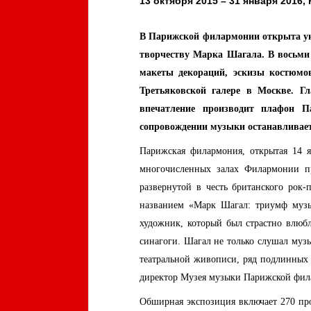
13 октября 2015 – 31 января 2016, 
В Парижской филармонии открыта ун
творчеству Марка Шагала. В восьми 
макеты декораций, эскизы костюмо
Третьяковской галере в Москве. Г
впечатление производит плафон П
сопровождении музыки останавливает 
Парижская филармония, открытая 14 
многочисленных залах Филармонии пр
развернутой в честь британского рок
названием «Марк Шагал: триумф музы
художник, который был страстно влюбл
синагоги. Шагал не только слушал музы
театральной живописи, ряд подлинных 
директор Музея музыки Парижской фила
Обширная экспозиция включает 270 пр