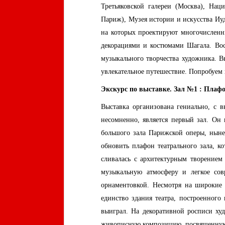
Третьяковской галереи (Москва), Нац
Париж), Музея истории и искусства Иу
на которых проектируют многочисленн
декорациями и костюмами Шагала. Восе
музыкального творчества художника. 
увлекательное путешествие. Попробуем к
Экскурс по выставке. Зал №1 : Плафо
Выставка организована гениально, с 
несомненно, является первый зал. Он
большого зала Парижской оперы, ныне
обновить плафон театрального зала, 
сливалась с архитектурным творением
музыкальную атмосферу и легкое со
орнаментовкой. Несмотря на широкие 
единство здания театра, построенного
выиграл. На декоративной росписи ху
живописную композицию, посвященную 