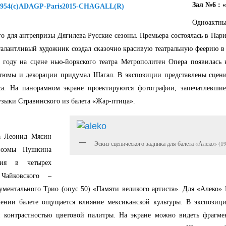
Зал №6 : 
Одноакт
о для антрепризы Дягилева Русские сезоны. Премьера состоялась в Пар
 талантливый художник создал сказочно красивую театральную феерию в
5 году на сцене нью-йоркского театра Метрополитен Опера появилась н
стюмы и декорации придумал Шагал. В экспозиции представлены сцени
са. На панорамном экране проектируются фотографии, запечатлевши
узыки Стравинского из балета «Жар-птица».
ра Леонид Мясин
Эскиз сценического задника для балета «Алеко» (1
поэмы Пушкина
едия в четырех
Чайковского –
рументального Трио (опус 50) «Памяти великого артиста». Для «Алеко»
ении балете ощущается влияние мексиканской культуры. В экспозици
 контрастностью цветовой палитры. На экране можно видеть фрагме