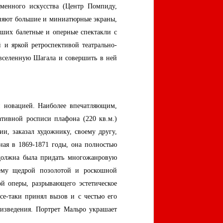
еменного искусства (Центр Помпиду,
лняют большие и миниатюрные экраны,
ших балетные и оперные спектакли с
 и яркой ретроспективой театрально-
 вселенную Шагала и совершить в ней
й новацией. Наиболее впечатляющим,
ативной росписи плафона (220 кв.м.)
и, заказал художнику, своему другу,
ная в 1869-1871 годы, она полностью
 должна была придать многожанровую
щему щедрой позолотой и роскошной
й оперы, разрывающего эстетическое
се-таки принял вызов и с честью его
оизведения. Портрет Мальро украшает