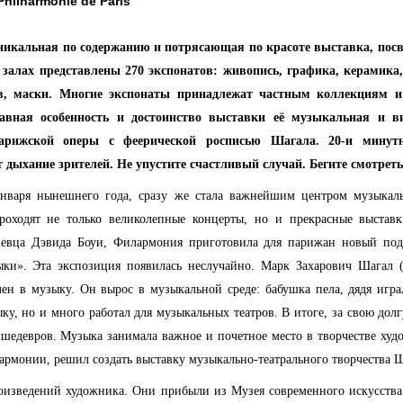
Philharmonie de Paris
икальная по содержанию и потрясающая по красоте выставка, пос
залах представлены 270 экспонатов: живопись, графика, керамика,
в, маски. Многие экспонаты принадлежат частным коллекциям и
лавная особенность и достоинство выставки её музыкальная и в
арижской оперы с феерической росписью Шагала. 20-и минутн
дыхание зрителей. Не упустите счастливый случай. Бегите смотреть
января нынешнего года, сразу же стала важнейшим центром музыкал
оходят не только великолепные концерты, но и прекрасные выставк
-певца Дэвида Боуи, Филармония приготовила для парижан новый по
ки». Эта экспозиция появилась неслучайно. Марк Захарович Шагал 
ен в музыку. Он вырос в музыкальной среде: бабушка пела, дядя играл
ку, но и много работал для музыкальных театров. В итоге, за свою до
шедевров. Музыка занимала важное и почетное место в творчестве худ
рмонии, решил создать выставку музыкально-театрального творчества Ш
оизведений художника. Они прибыли из Музея современного искусства