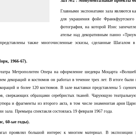
Зал №2 : Монументальные проекты 60-
Главными экспонатами зала являются ка
для украшения фойе Франкфуртского 
фотография, на которой Изис запечатл
ателье над декоративным панно «Триум
 представлены также многочисленные эскизы, сделанные Шагалом в
рк, 1966-67).
театра Метрополитен Опера на оформление шедевра Моцарта «Волшеб
ем декораций и костюмов он работал в течение трех лет. В итоге были
кораций и более 120 костюмов. В зале выставки представлены 5 сценич
ов, сверкающих образцами серебристых тканей. Чарующую театральную
ртюра и фрагменты из второго акта, в том числе знаменитая ария Цари
и зала. Премьера спектакля состоялась 19 февраля 1967 года.
с, 60-ые годы).
агал проявлял большой интерес к многим материал. В экспозиции 