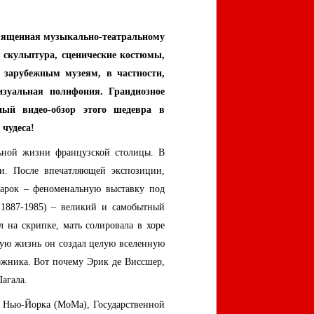
вященная музыкально-театральному
 скульптура, сценические костюмы,
 зарубежным музеям, в частности,
изуальная полифония. Грандиозное
ый видео-обзор этого шедевра в
 чудеса!
ьной жизни французской столицы. В
и. После впечатляющей экспозиции,
дарок – феноменальную выставку под
(1887-1985) – великий и самобытный
 на скрипке, мать солировала в хоре
лгую жизнь он создал целую вселенную
ожника. Вот почему Эрик де Виссшер,
агала.
 Нью-Йорка (
MoMa
), Государственной