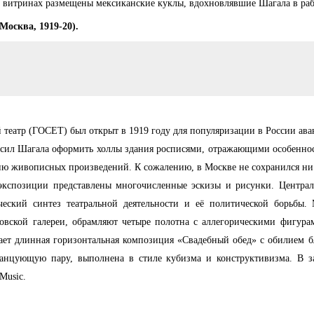
 витринах размещены мексиканские куклы, вдохновлявшие Шагала в раб
Москва, 1919-20).
театр (ГОСЕТ) был открыт в 1919 году для популяризации в России ава
росил Шагала оформить холлы здания росписями, отражающими особеннос
рию живописных произведений. К сожалению, в Москве не сохранился ни
экспозиции представлены многочисленные эскизы и рисунки. Централ
еский синтез театральной деятельности и её политической борьбы. 
ковской галереи, обрамляют четыре полотна с аллегорическими фигур
ает длинная горизонтальная композиция «Свадебный обед» с обилием 
анцующую пару, выполнена в стиле кубизма и конструктивизма. В з
Music
.