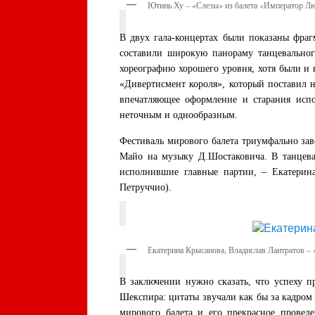
Ютинь Ху – «Слезы» из балета «Император Л
В двух гала-концертах были показаны фраг
составили широкую панораму танцевального
хореографию хорошего уровня, хотя были и 
«Дивертисмент короля», который поставил 
впечатляющее оформление и старания испо
неточным и однообразным.
Фестиваль мирового балета триумфально за
Майо на музыку Д.Шостаковича. В танцевал
исполнившие главные партии, – Екатерина
Петруччио).
Екатерина Крысанова, Владислав Лантратов –
В заключении нужно сказать, что успеху п
Шекспира: цитаты звучали как бы за кадро
мирового балета и его прекрасное провед