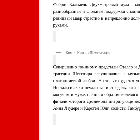
Фабрис Кальмель. Двухметровый мулат, за
разнообразные и сложные поддержки с мини
ревнивый мавр страстно и непреклонно долг
руками.
Кимин Ким – «Шехеразада»
Совершенно по-иному предстали Отелло и Д
трагедии Шекспира вслушивались в музыку 
платонической любви. Но то, что удается у
Ностальгически-печальные и страдальчески-
могучим и мужественным образом волевого и
финале которого Дездемона интригующе мед
Анна Лаудере и Карстен Юнг, солисты Гамбур