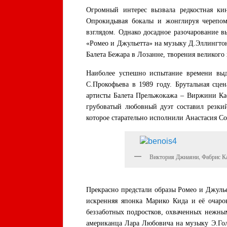
Огромный интерес вызвала редкостная ки
Опрокидывая бокалы и жонглируя черепом
взглядом. Однако досадное разочарование в
«Ромео и Джульетта» на музыку Д.Эллингто
Балета Бежара в Лозанне, творения великого
Наиболее успешно испытание времени выд
С.Прокофьева в 1989 году. Брутальная сце
артисты Балета Прельжокажа – Виржини Кас
грубоватый любовный дуэт составил резкий
которое старательно исполнили Анастасия Со
Виктория Джиаяни, Фабрис Ка
Прекрасно предстали образы Ромео и Джулье
искренняя японка Марико Кида и её очаро
беззаботных подростков, охваченных нежны
американца Лара Любовича на музыку Э.Го