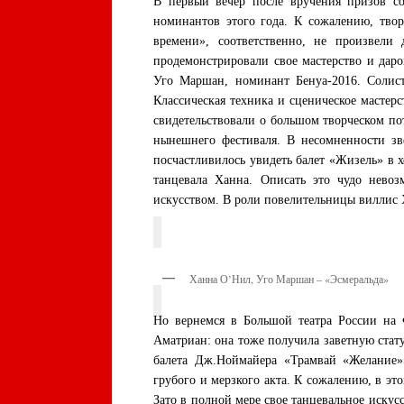
В первый вечер после вручения призов со
номинантов этого года. К сожалению, твор
времени», соответственно, не произвели
продемонстрировали свое мастерство и даро
Уго Маршан, номинант Бенуа-2016. Солист
Классическая техника и сценическое мастерс
свидетельствовали о большом творческом п
нынешнего фестиваля. В несомненности зв
посчастливилось увидеть балет «Жизель» в 
танцевала Ханна. Описать это чудо нево
искусством. В роли повелительницы виллис 
Ханна О’Нил, Уго Маршан – «Эсмеральда»
Но вернемся в Большой театра России на 
Аматриан: она тоже получила заветную стат
балета Дж.Ноймайера «Трамвай «Желание»
грубого и мерзкого акта. К сожалению, в эт
Зато в полной мере свое танцевальное иску