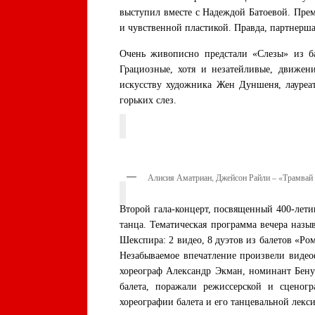
выступил вместе с Надеждой Батоевой. Пр
и чувственной пластикой. Правда, партнерша
Очень живописно предстали «Слезы» из б
Грациозные, хотя и незатейливые, движен
искусству художника Жен Дуншеня, лауреат
горьких слез.
Алисия Аматриан, Джейсон Райли – «Трамвай
Второй гала-концерт, посвященный 400-лети
танца. Тематическая программа вечера наз
Шекспира: 2 видео, 8 дуэтов из балетов «Ро
Незабываемое впечатление произвели видео
хореограф Александр Экман, номинант Бенуа
балета, поражали режиссерской и сценог
хореографии балета и его танцевальной лекси