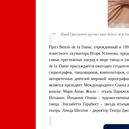
Юрий Григорович вручает приз Benois de la 
Приз
Benois
de
la
Danse
, учрежденный в 199
известного скульптора Игоря Устинова, пре
самых престижных наград в мире танца и у
de
la
Danse
присуждается ежегодно создател
(хореографов, танцовщиков, композиторов, 
авторитетных деятелей мировой хореографи
является президент Международного Союза 
вошли: Мари-Аньес Жило – этуаль Парижско
Испании, Йоханнес Охман – художественный
танца, Элизабетта Терабюст – звезда итал
театра, Линда Шелтон – директор Театра Дж