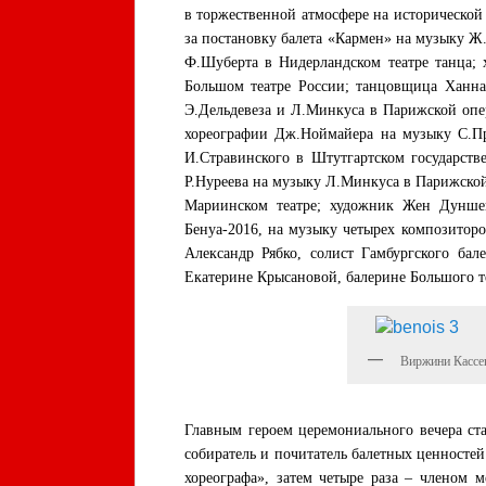
в торжественной атмосфере на исторической
за постановку балета «Кармен» на музыку 
Ф.Шуберта в Нидерландском театре танца;
Большом театре России; танцовщица Ханна
Э.Дельдевеза и Л.Минкуса в Парижской опе
хореографии Дж.Ноймайера на музыку С.Пр
И.Стравинского в Штутгартском государств
Р.Нуреева на музыку Л.Минкуса в Парижской
Мариинском театре; художник Жен Дунше
Бенуа-2016, на музыку четырех композитор
Александр Рябко, солист Гамбургского ба
Екатерине Крысановой, балерине Большого т
Виржини Кассе
Главным героем церемониального вечера ста
собиратель и почитатель балетных ценносте
хореографа», затем четыре раза – членом 