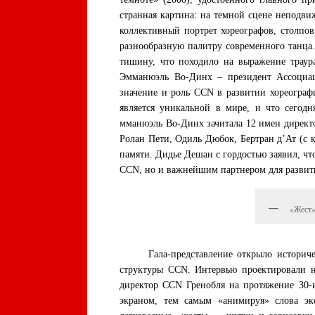
странная картина: на темной сцене неподви
коллективный портрет хореографов, столпо
разнообразную палитру современного танца.
тишину, что походило на выражение траур
Эмманюэль Во-Динх – президент Ассоциа
значение и роль CCN в развитии хореограф
является уникальной в мире, и что сегодн
мманюэль Во-Динх зачитала 12 имен директ
Ролан Пети, Одиль Дюбок, Бертран д’Ат (с к
памяти. Дидье Дешан с гордостью заявил, ч
CCN, но и важнейшим партнером для развити
«Жест»
Гала-представление открыло историческо
структуры CCN. Интервью проектировали н
директор CCN Гренобля на протяжение 30-и
экраном, тем самым «анимируя» слова эк