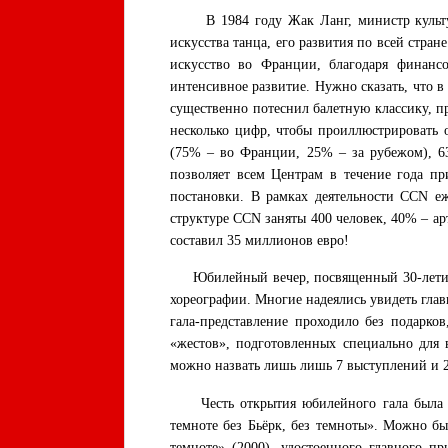
В 1984 году Жак Ланг, министр куль
искусства танца, его развития по всей стран
искусство во Франции, благодаря финанс
интенсивное развитие. Нужно сказать, что 
существенно потеснил балетную классику, п
несколько цифр, чтобы проиллюстрировать 
(75% – во Франции, 25% – за рубежом), 6
позволяет всем Центрам в течение года пр
постановки. В рамках деятельности CCN еж
структуре CCN заняты 400 человек, 40% – ар
составил 35 миллионов евро!
Юбилейный вечер, посвященный 30-летию CC
хореографии. Многие надеялись увидеть гл
гала-представление проходило без подарко
«жестов», подготовленных специально для
можно назвать лишь лишь 7 выступлений и 2
Честь открытия юбилейного гала была пр
темноте без Бьёрк, без темноты». Можно б
темноте» (2000), удостоенного главного п