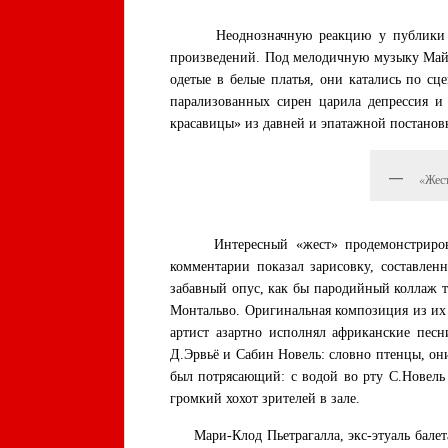
Неоднозначную реакцию у публики вызва
произведений. Под мелодичную музыку Майк
одетые в белые платья, они катались по сц
парализованных сирен царила депрессия и
красавицы» из давней и эпатажной постанов
«Жест
Интересный «жест» продемонстрировал 
комментарии показал зарисовку, составлен
забавный опус, как бы пародийный коллаж 
Монтальво. Оригинальная композиция из их
артист азартно исполнял африканские песн
Д.Эрвьё и Сабин Новель: словно птенцы, они
был потрясающий: с водой во рту С.Новель
громкий хохот зрителей в зале.
Мари-Клод Пьетрагалла, экс-этуаль балета