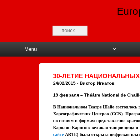
Euro
Recherche
Premier menu
Passer au contenu principal
Passer au contenu secondaire
30-ЛЕТИЕ НАЦИОНАЛЬНЫХ
24/02/2015
- Виктор Игнатов
19 февраля – Théâtre National de Chaillo
В Национальном Театре Шайо состоялось 
Хореографических Центров (CCN). Програ
по стилям и формам представление красно
Каролин Карлсон: великая танцовщица и х
сайте
ARTE) была открыта цифровая пла