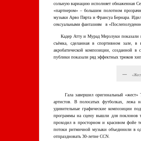
сольную вариацию исполняет обнаженная Се
«партнером» – большим полотном прозрачн
музыки Арво Пярта и Франсуа Бернара. Идил
сексуальными фантазиям в «Послеполуденно
Кадер Атту и Мурад Мерзлуки показали в к
съёмка, сделанная в спортивном зале, в 
акробатической композиции, созданной в
публики показали ряд эффектных трюков хи
«Жест
Гала завершил оригинальный «жест» Тома
артистов. В полосатых футболках, лежа 
удивительные графические композиции под
программы на сцену вышли для поклонов т
проходил в просторном и красивом фойе т
потоки ритмичной музыки объединили в одн
отпраздновать 30-летие CCN.