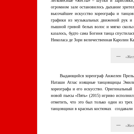
легковесные «жесты» – шутки и зарисовки,
огромном зале остановилось дыхание зрите
высочайшее искусство хореографа и танцо
графики из музыкальных движений рук и т
пышной гривой белых волос и мягко скольз
казалось, будто сама Богиня танца спустил
Николаса де Зори величественная Каролин Ка
«Жес
Выдающийся хореограф Анжелен Прельжокаж
Наташи Атлас изящные танцовщицы Эмили 
хореографа и его искусство. Оригинальный
новой пьесы «Пять» (2015) игриво исполни
отметить, что это был только один из тре
танцовщики в красных костюмах создавали и
«Жес