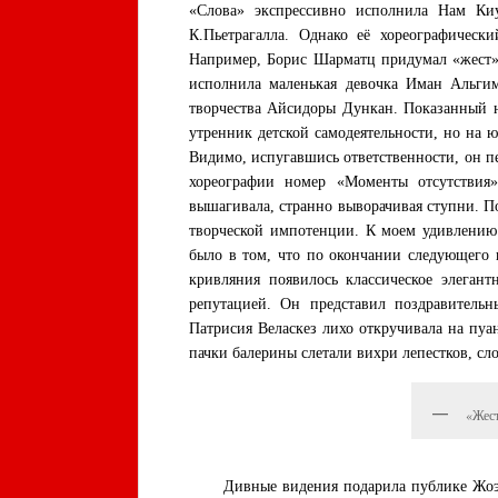
«Слова» экспрессивно исполнила Нам Ки
К.Пьетрагалла. Однако её хореографическ
Например, Борис Шарматц придумал «жест»
исполнила маленькая девочка Иман Альгим
творчества Айсидоры Дункан. Показанный н
утренник детской самодеятельности, но на 
Видимо, испугавшись ответственности, он пе
хореографии номер «Моменты отсутствия
вышагивала, странно выворачивая ступни. П
творческой импотенции. К моем удивлению 
было в том, что по окончании следующего 
кривляния появилось классическое элеган
репутацией. Он представил поздравитель
Патрисия Веласкез лихо откручивала на пуа
пачки балерины слетали вихри лепестков, с
«Жес
Дивные видения подарила публике Жоэль Бу