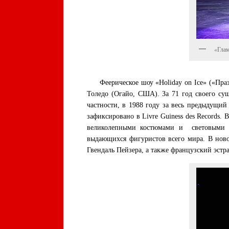
«Глам
Феерическое шоу «Holiday on Ice» («Празд
Толедо (Огайо, США). За 71 год своего су
частности, в 1988 году за весь предыдущий
зафиксировано в Livre Guiness des Records.
великолепными костюмами и световыми э
выдающихся фигуристов всего мира. В ново
Гвендаль Пейзера, а также французский эст