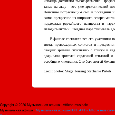
испанцы достигают высот фламенко. Професс
танец на льду – это уже артистический по
Поистине потрясающим был и последний их 
самое прекрасное из широкого ассортимент
поддержки редчайшего изящества и чару
аплодисментами. Звездная пара танцевала вд
В финале спектакля все его участники пок
звезд, превосходных солистов и прекрасно
овации: зрители спустились с трибун к ле
одаривали зрителей сердечной теплотой и
всеобщего ликования. Это был апогей большог
Crédit photos: Stage Touring Stephanie Pistels
Copyright © 2026 Музыкальная афиша - Affiche musicale.........................
Музыкальная афиша :
Музыкальная афиша-KОНТАКТ - Affiche musicale-