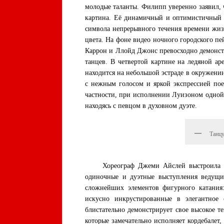
молодые таланты. Филипп уверенно заявил, 
картина. Её динамичный и оптимистичный н
символа непрерывного течения времени жиз
цвета. На фоне видео ночного городского п
Каррон и Ллойд Джонс превосходно демонст
танцев. В четвертой картине на ледяной ар
находится на небольшой эстраде в окружени
с нежным голосом и яркой экспрессией пое
частности, при исполнении Луизоном одной
находясь с певцом в духовном дуэте.
Танц
Хореограф Джеми Айслей выстроила спект
одиночные и дуэтные выступления ведущ
сложнейших элементов фигурного катания:
искусно инкрустированные в элегантное
блистательно демонстрирует свое высокое т
которые замечательно исполняет кордебалет,