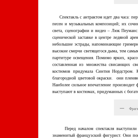
Спектакль с антрактом идет два часа: перв
песен и музыкальных композиций; их сочи
света, сценографии и видео – Люк Пеуманс
сценической заставке в центре ледяной ар
небольшие эстрады, напоминающие гримерны
высокие смерчи светящегося дыма, тем самы
партитуре освещения. Помимо ярких, красо
составленная из множества свисающих св
костюмов придумала Синтия Нордстром. 
благородной цветовой окраски. они пленяю
Наиболее сильное впечатление производит ф
выступают в костюмах, придуманных с богат
Фрагм
Перед началом спектакля выступили Эри
знаменитый французский фигурист. Они поп