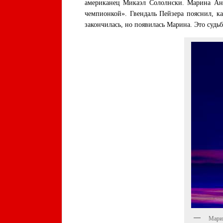
американец Микаэл Сололнски. Марина Анис
чемпионкой». Гвендаль Пейзера пояснил, ка
закончилась, но появилась Марина. Это судь
Марин