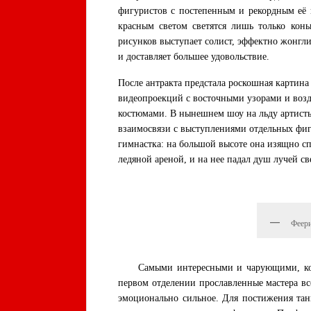
фигуристов с постепенным и рекордным её 
красным светом светятся лишь только кон
рисунков выступает солист, эффектно жонгл
и доставляет большее удовольствие.
После антракта предстала роскошная картин
видеопроекций с восточными узорами и воз
костюмами. В нынешнем шоу на льду артисты
взаимосвязи с выступлениями отдельных фиг
гимнастка: на большой высоте она изящно с
ледяной ареной, и на нее падал душ лучей с
Феери
Самыми интересными и чарующими, конечн
первом отделении прославленные мастера вс
эмоционально сильное. Для постижения та