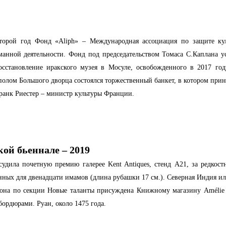
орой год Фонд «Aliph» – Международная ассоциация по защите кул
анной деятельности. Фонд под председательством Томаса С.Каплана у
осстановление иракского музея в Мосуле, освобожденного в 2017 го
полом Большого дворца состоялся торжественный банкет, в котором при
ранк Риестер – министр культуры Франции.
ой бьеннале – 2019
удила почетную премию галерее Kent Antiques, стенд А21, за редкос
ных для двенадцати имамов (длина рубашки 17 см.). Северная Индия ил
на по секции Новые таланты присуждена Книжному магазину Amélie So
ордюрами. Руан, около 1475 года.