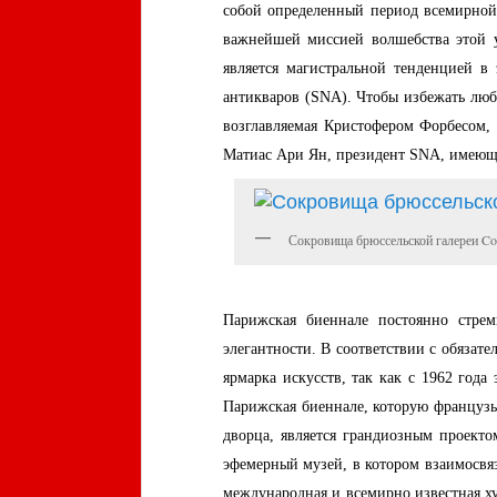
собой определенный период всемирной
важнейшей миссией волшебства этой у
является магистральной тенденцией в
антикваров (SNA). Чтобы избежать люб
возглавляемая Кристофером Форбесом, 
Матиас Ари Ян, президент SNA, имеющи
Сокровища брюссельской галереи Cost
Парижская биеннале постоянно стре
элегантности. В соответствии с обязат
ярмарка искусств, так как с 1962 год
Парижская биеннале, которую французы
дворца, является грандиозным проект
эфемерный музей, в котором взаимосвя
международная и всемирно известная х