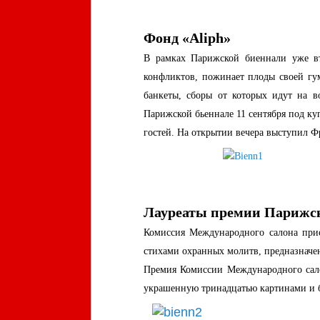
Фонд «Aliph»
В рамках Парижской биеннали уже вт
конфликтов, пожинает плоды своей гум
банкеты, сборы от которых идут на в
Парижской бьеннале 11 сентября под ку
гостей. На открытии вечера выступил Ф
Лауреаты премии Парижск
Комиссия Международного салона прис
стихами охранных молитв, предназначен
Премия Комиссии Международного сало
украшенную тринадцатью картинами и б