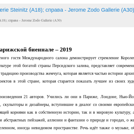
(A18); справа – Jerome Zodo Gallerie (A30)
арижской биеннале – 2019
тного гостя Международного салона демонстрирует стремление Короле
льтуре этой богатой страны Персидского залива, представляет совреме
 традицию производства жемчуга, которая является частью истории архи
ектов в этой стране, которая старается показать лучшее из своих ху
роизведения 21 авторов. Учились ли они в Париже, Лондоне, Нью-Йор
, скульпторы и дизайнеры, вступившие в диалог со своими европейск
дящей корнями как в собственную историю, так и в мировую культуру,
и абстрактных пейзажей, аллюзии и фантазии о природе и городах, о жи
деленном, иногда невидимом пространстве. Речь идёт также о музыке, 