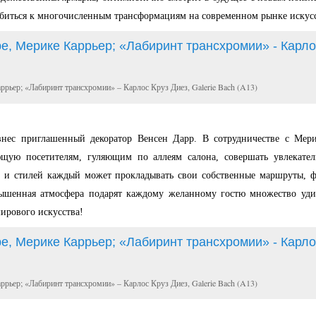
биться к многочисленным трансформациям на современном рынке искусс
ррьер; «Лабиринт трансхромии» – Карлос Круз Диез, Galerie Bach (A13)
нес приглашенный декоратор Венсен Дарр. В сотрудничестве с Мери
щую посетителям, гуляющим по аллеям салона, совершать увлекател
ох и стилей каждый может прокладывать свои собственные маршруты, 
вышенная атмосфера подарят каждому желанному гостю множество уд
ирового искусства!
ррьер; «Лабиринт трансхромии» – Карлос Круз Диез, Galerie Bach (A13)