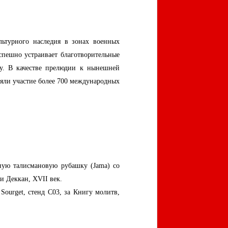
ьтурного наследия в зонах военных
спешно устраивает благотворительные
ду. В качестве прелюдии к нынешней
няли участие более 700 международных
тную талисмановую рубашку (Jama) со
и Деккан, XVII век.
urget, стенд C03, за Книгу молитв,