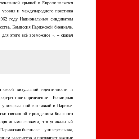
теклянной крышей в Европе является
о уровня и международного престижа
 1962 году Национальным синдикатом
сства, Комиссия Парижской биеннале,
для этого всё возможное », – сказал
ы своей визуальной идентичности и
 референтное определение – Всемирная
и универсальной выставкой в Париже.
ески связанной с рождением Большого
оворя иными словами, это уникальный
 Парижская биеннале – универсальная,
ением галеристов и предлагает важные