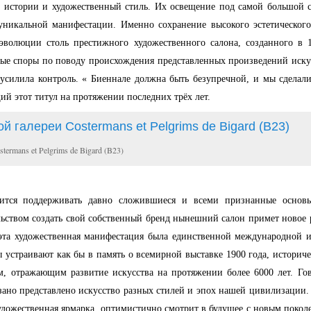
 истории и художественный стиль. Их освещение под самой большой с
никальной манифестации. Именно сохранение высокого эстетическог
 эволюции столь престижного художественного салона, созданного в
ые споры по поводу происхождения представленных произведений иску
усилила контроль. « Биеннале должна быть безупречной, и мы сделали 
й этот титул на протяжении последних трёх лет.
ermans et Pelgrims de Bigard (B23)
мится поддерживать давно сложившиеся и всеми признанные основ
ельством создать свой собственный бренд нынешний салон примет новое
а эта художественная манифестация была единственной международной 
 устраивают как бы в память о всемирной выставке 1900 года, историч
ом, отражающим развитие искусства на протяжении более 6000 лет. Г
зано представлено искусство разных стилей и эпох нашей цивилизации.
удожественная ярмарка, оптимистично смотрит в будущее с новым покол