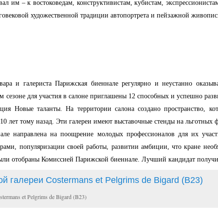
вал им – к востоковедам, конструктивистам, кубистам, экспрессиониста
оговековой художественной традиции автопортрета и пейзажной живопис
вара и галериста Парижская биеннале регулярно и неустанно оказы
 сезоне для участия в салоне приглашены 12 способных и успешно разв
ция Новые таланты. На территории салона создано пространство, ко
10 лет тому назад. Эти галереи имеют выставочные стенды на льготных 
але направлена на поощрение молодых профессионалов для их участ
ерами, популяризации своей работы, развитии амбиции, что кране нео
были отобраны Комиссией Парижской биеннале. Лучший кандидат получ
ermans et Pelgrims de Bigard (B23)