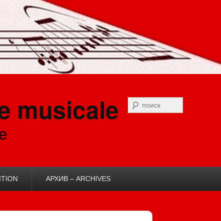
e musicale
Recherche
e
ITION
АРХИВ – ARCHIVES