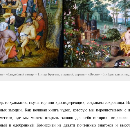
лева – «Свадебный танец» – Питер Брегель, старший; справа – «Весна» – Ян Брегель, млад
удь то художник, скульптор или краснодеревщик, создавала сокровища. В
ых эмоции. Как великая книга чудес, которую мы перелистываем с 
 местом, где мы можем открыть заново для себя историю мирового 
ный и одобренный Комиссией из девяти почтенных знатоков и высоч