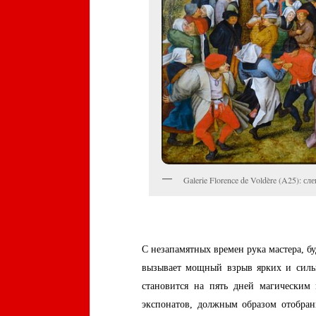
Galerie Florence de Voldère (A25): с
С незапамятных времен рука мастера, б
вызывает мощный взрыв ярких и сильн
становится на пять дней магическим
экспонатов, должным образом отобран