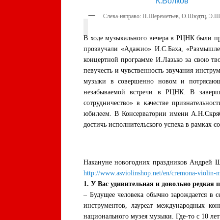
Слева-направо: П.Шереметьев, О.Шюдтц, Э.Ш
В ходе музыкального вечера в РЦНК были п
прозвучали «Адажио» И.С.Баха, «Размышле
концертной программе И.Лазько за свою тв
певучесть и чувственность звучания инстр
музыки в совершенно новом и потрясающе
незабываемой встречи в РЦНК. В заверш
сотрудничество» в качестве признательнос
юбилеем. В Консерватории имени А.Н.Скря
достичь исполнительского успеха в рамках с
Накануне новогодних праздников Андрей Ш
http://www.asviolinshop.net/en/cremona-violin-
1. У Вас удивительная и довольно редкая 
– Будущее человека обычно зарождается в 
инструментов, лауреат международных кон
национального музея музыки. Где-то с 10 ле