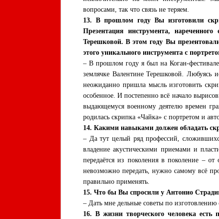
вопросами, так что связь не теряем.
13. В прошлом году Вы изготовили скр
Презентация инструмента, нареченного
Терешковой. В этом году Вы презентовал
этого уникального инструмента с портрет
– В прошлом году я был на Коган-фестивале
землячке Валентине Терешковой. Любуясь и
неожиданно пришла мысль изготовить скрипк
особенное. И постепенно всё начало вырисов
выдающемуся военному деятелю времен граж
родилась скрипка «Чайка» с портретом и ав
14. Какими навыками должен обладать скр
– Да тут целый ряд профессий, сложившихс
владение акустическими приемами и пласти
передаётся из поколения в поколение – от
невозможно передать, нужно самому всё про
правильно применять.
15. Что бы Вы спросили у Антонио Стради
– Дать мне дельные советы по изготовлению
16. В жизни творческого человека есть