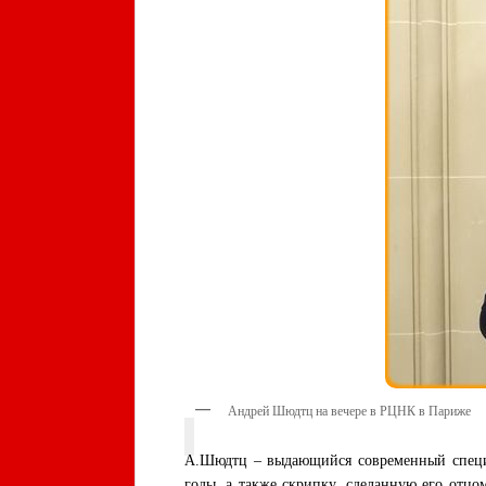
Андрей Шюдтц на вечере в РЦНК в Париже
А.Шюдтц – выдающийся современный специа
годы, а также скрипку, сделанную его от