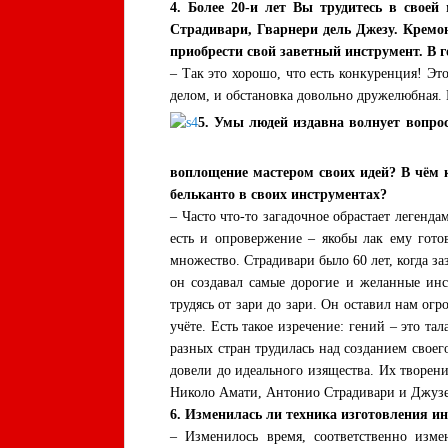
4. Более 20-и лет Вы трудитесь в своей
Страдивари, Гварнери дель Джезу. Кремо
приобрести свой заветный инструмент. В г
– Так это хорошо, что есть конкуренция! Это
делом, и обстановка довольно дружелюбная.
5. Умы людей издавна волнует вопрос 
воплощение мастером своих идей? В чём 
бельканто в своих инструментах?
– Часто что-то загадочное обрастает легенда
есть и опровержение – якобы лак ему гото
множество. Страдивари было 60 лет, когда з
он создавал самые дорогие и желанные инс
трудясь от зари до зари. Он оставил нам огр
учёте. Есть такое изречение: гений – это та
разных стран трудилась над созданием свое
довели до идеального изящества. Их творен
Николо Амати, Антонио Страдивари и Джузеп
6. Изменилась ли техника изготовления и
– Изменилось время, соответственно изм