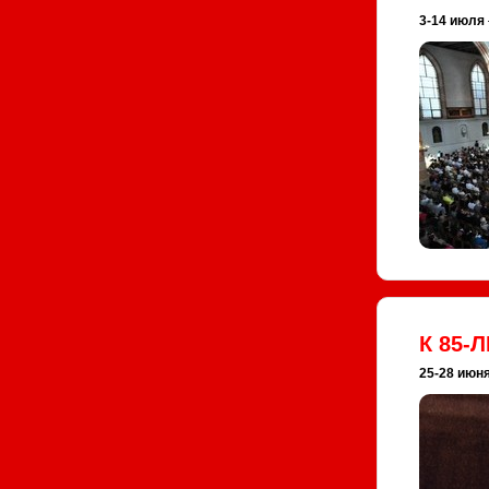
3-14 июля
К 85-
25-28 июня;