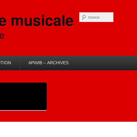
e musicale
Recherche
e
ITION
АРХИВ – ARCHIVES