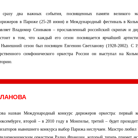
 сразу два важных события, посвященных памяти великого ма
ирижеров в Париже (25-28 июня) и Международный фестиваль в Кольм
лавляет Владимир Спиваков – прославленный российский скрипач и ди
остоит в том, что каждый его сезон посвящается ярчайшей артисти
 Нынешний сезон был посвящен Евгению Светланову (1928-2002). С 1
арственного симфонического оркестра России он выступал на Кольм
сторию.
ТЛАНОВА
ова назван Международный конкурс дирижеров оркестра: первый к
юксембурге, второй – в 2010 году в Монпелье, третий – будет проходи
низаторов нынешнего конкурса выбор Парижа неслучаен. Маэстро любил
 Филармоническим оркестром Радио Франции, который теперь примет ак