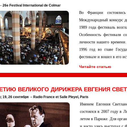
–
26e Festival International de Colmar
Во Франции состоялись
Международный конкурс д
1989 года фестиваль возг
Особенность фестиваля с
личности нашего времени.
1996 год во главе Госуд
фестивале и вошел в его и
Читайте статью
ЛЕТИЮ ВЕЛИКОГО ДИРИЖЕРА ЕВГЕНИЯ СВЕ
 19, 26 сентября – Radio France et Salle Pleyel, Paris
Именем Евгения Светлан
состоялся в 2007 году в Л
летом в Париже. Для орга
и часто здесь выступал с