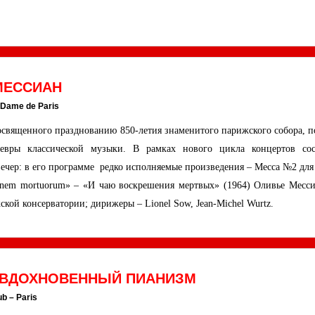
 МЕССИАН
-Dame de Paris
освященного празднованию 850-летия знаменитого парижского собора, п
евры классической музыки. В рамках нового цикла концертов сос
ечер: в его программе редко исполняемые произведения – Месса №2 для 
tionem mortuorum» – «И чаю воскрешения мертвых» (1964) Оливье Месси
ской консерватории; дирижеры – Lionel Sow, Jean-Michel Wurtz.
О ВДОХНОВЕННЫЙ ПИАНИЗМ
ub – Paris