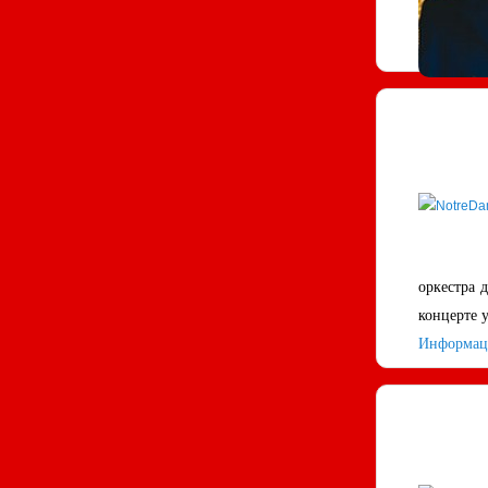
оркестра 
концерте у
Информаци