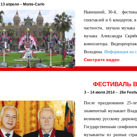
 13 апреля –
Monte-Carlo
Нынешний, 30-й, фестивал
спектаклей и 6 концертов; 
частности, звучала музыка
музыка Александра Скря
композитора. Видеореорта
Володина.
Информация на с
Смотрите видео
ФЕСТИВАЛЬ 
3 – 14 июля 2014 –
26e Festi
После празднования 25-л
знаменитый музыкант Влади
великому русскому дирижер
Государственным симфониче
музыканты из разных стра