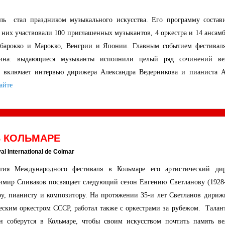
ь стал праздником музыкального искусства. Его программу состав
в них участвовали 100 приглашенных музыкантов, 4 оркестра и 14 ансам
 барокко и Марокко, Венгрии и Японии. Главным событием фестиваля
бина: выдающиеся музыканты исполнили целый ряд сочинений ве
ж включает интервью дирижера Александра Ведерникова и пианиста А
айте
В КОЛЬМАРЕ
val International de Colmar
етия Международного фестиваля в Кольмаре его артистический дир
мир Спиваков посвящает следующий сезон Евгению Светланову (1928-
у, пианисту и композитору. На протяжении 35-и лет Светланов дириж
ским оркестром СССР, работал также с оркестрами за рубежом. Талан
н соберутся в Кольмаре, чтобы своим искусством почтить память ве