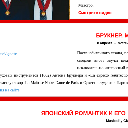
Маэстро.
Смотрите видео
БРУКНЕР,
8 апреля
–
Notre
После юбилейного сезона, п
сводами вновь звучат шед
исключительно интересный в
духовых инструментов (1882) Антона Брукнера и «En expecto resurrec
частвуют хор La Maitrise Notre-Dame de Paris и Оркестр студентов Париж
я на сайте:
ЯПОНСКИЙ РОМАНТИК И ЕГ
Musicality Cl