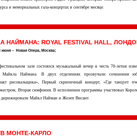
урса и мемориальных гала-концертах в сентябре месяце.
 НАЙМАНА: ROYAL FESTIVAL HALL, ЛОНДО
8 июня – Новая Опера, Москва;
фестивальном зале состоялся музыкальный вечер в честь 70-летия изве
а Майкла Наймана. В двух отделениях прозвучали сочинения юб
ракт рисовальщика», Первый скрипичный концерт, «Где танцует пч
оркестром, Вторая симфония. В исполнении программы участвовал Корол
; дирижировали Майкл Найман и Жозеп Висант.
ТВ МОНТЕ-КАРЛО