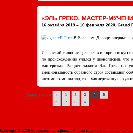
«ЭЛЬ ГРЕКО, МАСТЕР-МУЧЕН
16 октября 2019 – 10 февраля 2020, Grand Pa
В Большом Дворце впервые во 
Испанский живописец вошел в историю искусства
по происхождению учился у иконописцев, что оп
маньеризма. Расцвет таланта Эль Греко насту
эмоциональность образного строя составляют ос
интимных миниатюр, включая деревянную скульп
Navigation des posts
«
1
2
3
4
5
Страница 4 из 8
6
7
8
»
Copyright © 2026 Музыкальная афиша - Affiche musicale.........................