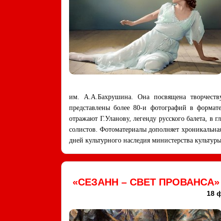
им. А.А.Бахрушина. Она посвящена творчест
представлены более 80-и фотографий в формат
отражают Г.Уланову, легенду русского балета, в 
солистов. Фотоматериалы дополняет хроникальна
дней культурного наследия министерства культур
«СЕЗАНН – СВЕТ ПРОВАНСА
18 ф