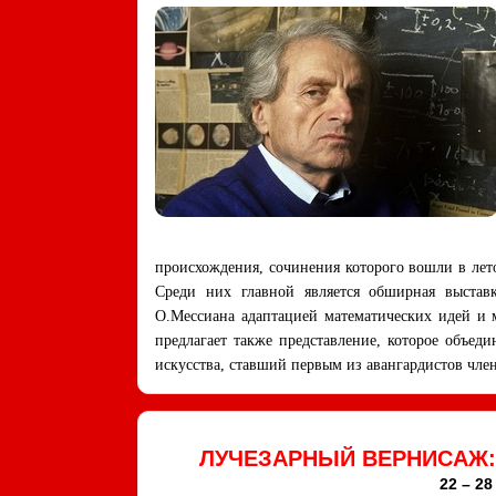
происхождения, сочинения которого вошли в ле
Среди них главной является обширная выставк
О.Мессиана адаптацией математических идей и 
предлагает также представление, которое объед
искусства, ставший первым из авангардистов чл
ЛУЧЕЗАРНЫЙ ВЕРНИСАЖ:
22 – 2