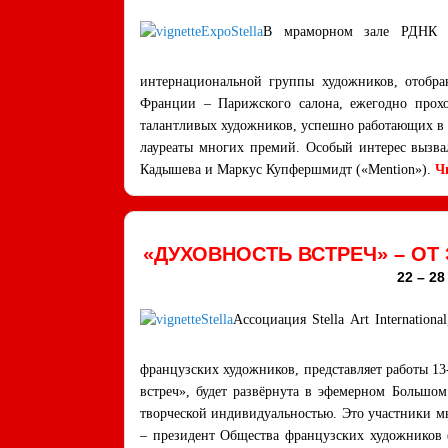
В мраморном зале РДНК со
интернациональной группы художников, отобранн
Франции – Парижского салона, ежегодно прох
талантливых художников, успешно работающих в 
лауреаты многих премий. Особый интерес вызва
Кадышева и Маркус Купфершмидт («Mention»).
Ч
«ДУХОВНОСТЬ ВСТРЕЧ» – О
22 – 2
Ассоциация Stella Art Internatio
французских художников, представляет работы 1
встреч», будет развёрнута в эфемерном Большо
творческой индивидуальностью. Это участники м
– президент Общества французских художников (