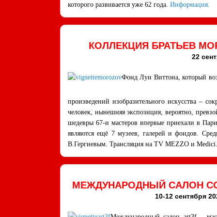
которого развивается уже 62 года.
Информация.
КОЛЛЕКЦИЯ БРАТЬЕВ МО
22 сент
Фонд Луи Виттона, который воз
произведений изобразительного искусства – с
человек, нынешняя экспозиция, вероятно, превзо
шедевры 67-и мастеров впервые приехали в Пари
являются ещё 7 музеев, галерей и фондов. Сред
В.Гергиевым. Трансляция на TV MEZZO и Medici
МЕЖДУНАРОДНЫЙ САЛОН СО
10-12 сентября 2021
Международный салон art3f – мас