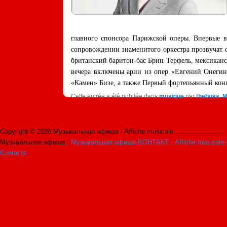
главного спонсора Парижской оперы. Впервые в
сопровождении знаменитого оркестра прозвучат 
британский баритон-бас Брин Терфель, мексикан
вечера включены арии из опер «Евгений Онегин
«Камен» Бизе, а также Первый фортепьянный конц
Cette entrée a été publiée dans
musique
par
theboss
. 
Copyright © 2026 Музыкальная афиша - Affiche musicale.........................
Музыкальная афиша :
Музыкальная афиша-KОНТАКТ - Affiche musicale-
Contacts
.