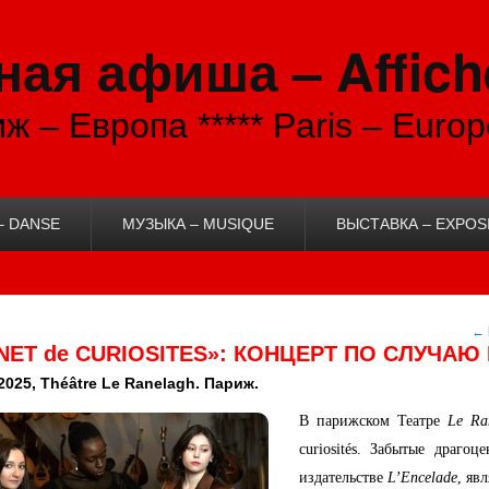
ая афиша – Affich
ж – Европа ***** Paris – Europ
– DANSE
МУЗЫКА – MUSIQUE
ВЫСТАВКА – EXPOS
←
NET de CURIOSITES»: КОНЦЕРТ ПО СЛУЧА
2025, Théâtre Le Ranelagh. Париж.
В парижском Театре
Le Ran
curiosités. Забытые драг
издательстве
L’Encelade
, яв