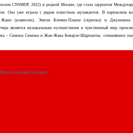
иплом CNSMDP, 2022) и родной Москве, где стала лауреатом Междунар
тов. Она уже играла с рядом известных музыкантов. В парижском ко
и Жанн (клавесин), Эмили Клемен-Планш (скрипка) и Джулианна
ечера является музыкальным путешествием в чувственный мир произв
ека – Симона Симона и Жан-Жака Боварле-Шарпантье, сочинявших пье
iche musicale-Contacts
.