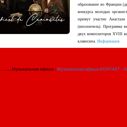
образование во Франции (д
конкурса молодых органис
примут участие Анастаз
(виолончель). Программа в
двух композиторов XVIII в
клавесина.
Информация.
........... Музыкальная афиша :
Музыкальная афиша-KОНТАКТ - Aff