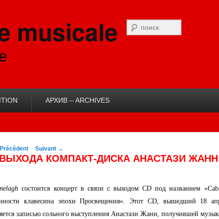
e musicale
Recherche
e
ITION
АРХИВ – ARCHIVES
Navigation des
Précédent
Suivant
→
posts
Ю ВЫХОДА КОМПАКТ-ДИСКА АНАСТАЗИ ЖАНН
elagh
состоится концерт в связи с выходом CD под названием «Cabi
оценности клавесина эпохи Просвещения». Этот CD, вышедший 18 ап
ляется записью сольного выступления Анастази Жанн, получившей музык