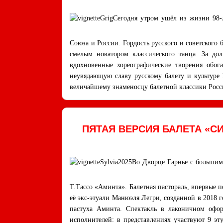
Сегодня утром ушёл из жизни 98-
Союза и России. Гордость русского и советского
смелым новатором классического танца. За до
вдохновенные хореографические творения обог
неувядающую славу русскому балету и культуре
величайшему знаменосцу балетной классики Рос
ПЯТАЯ ВЕРСИЯ БАЛЕТА «С
Во Дворце Гарнье с большим
Т.Тассо «Аминта». Балетная пастораль, впервые п
её экс-этуали Манюэля Легри, созданной в 2018
пастуха Аминта. Спектакль в лаконичном офо
исполнителей: в представлениях участвуют 9 эт