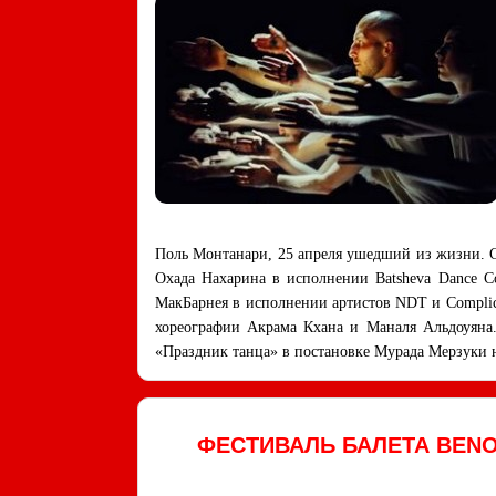
Поль Монтанари, 25 апреля ушедший из жизни. С
Охада Нахарина в исполнении Batsheva Dance Co
МакБарнея в исполнении артистов NDT и Complicit
хореографии Акрама Кхана и Маналя Альдоуяна
«Праздник танца» в постановке Мурада Мерзуки
ФЕСТИВАЛЬ БАЛЕТА BENO