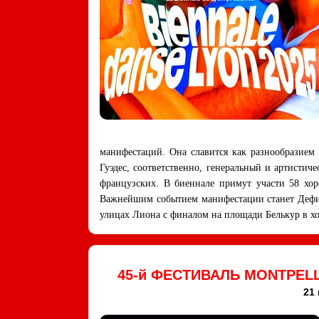
манифестаций. Она славится как разнообразием
Гуэдес, соответственно, генеральный и артистич
французских. В биеннале примут участи 58 хор
Важнейшим событием манифестации станет Дефил
улицах Лиона с финалом на площади Белькур в 
45-й ФЕСТИВАЛЬ MONTPEL
21 