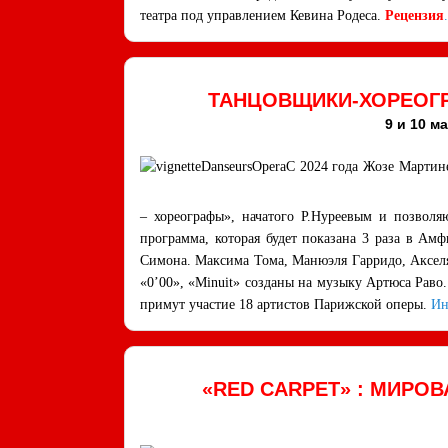
театра под управлением Кевина Родеса.
Рецензия
.
ТАНЦОВЩИКИ-ХОРЕОГ
9 и 10 ма
С 2024 года Жозе Мартин
– хореографы», начатого Р.Нуреевым и позволяю
программа, которая будет показана 3 раза в Ам
Симона. Максима Тома, Манюэля Гарридо, Акселя Иб
«0’00», «Minuit» созданы на музыку Артюса Раво
примут участие 18 артистов Парижской оперы.
Ин
«RED CARPET» : МИРО