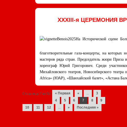
XXXIII-я ЦЕРЕМОНИЯ В
На Исторической сцене Бол
благотворительные гала-концерты, на которых 
мастеров ряда стран. Председатель жюри Приза 
хореограф Юрий Григорович. Среди участнико
Михайловского театров, Новосибирского театра о
Africa» (ЮАР), «Шанхайский балет», «Астана Бал
Navigation des posts
« Первая
«
...
3
Страница 7 из 58
4
5
6
7
8
9
10
11
12
...
»
Последняя »