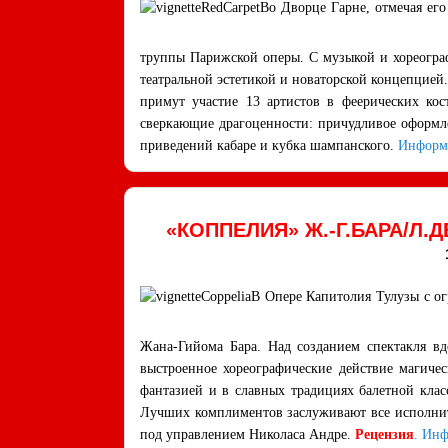
Во Дворце Гарне, отмечая его
труппы Парижской оперы. С музыкой и хореогра
театральной эстетикой и новаторской концепцие
примут участие 13 артистов в феерических ко
сверкающие драгоценности: причудливое оформле
приведений кабаре и кубка шампанского.
Информ
«КОППЕЛИЯ» Ж.-Г.БАРА/Л
В Опере Капитолия Тулузы с о
Жана-Гийома Бара. Над созданием спектакля вд
выстроенное хореографические действие магиче
фантазией и в славных традициях балетной клас
Лучших комплиментов заслуживают все исполните
под управлением Николаса Андре.
Рецензия
.
Инф