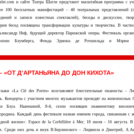
telet.com и сайте Театра Шатле предстанет масштабная программа с уч
лее 100 бесплатных манифестаций – 40 театральных представлений (
дений и записи известных спектаклей), беседы и дискуссии, твор
рия бесед посвящена трансформации культуры и творчества. В частно
Александр Неф, будущий директор Парижской оперы. Фестиваль орган
ропии Блумберга, Фонда Эдмона де Ротшильда и Мэрии г
 «ОТ Д’АРТАНЬЯНА ДО ДОН КИХОТА»
узыки «La Clé des Portes» возглавляют блистательные пианисты – Л
ь. Концерты с участием многих музыкантов проходят на живописных б
 Блуа. Нынешний, 8-й, сезон посвящен знаменитому виолонч
Бородина. Каждый день фестиваля назван именем города, связанным с 
ной жизни»: Espace de la Corbillière à Mer; 18 июля – 16 августа. В
тов. Среди них дочь и внук В.Берлинского – Людмила и Дмитрий, А.Ан