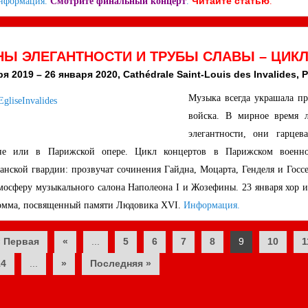
Читайте статью
нформация.
Смотрите финальный концерт
.
.
НЫ ЭЛЕГАНТНОСТИ И ТРУБЫ СЛАВЫ – ЦИК
я 2019 – 26 января 2020, Cathédrale Saint-Louis des Invalides, P
Музыка всегда украшала п
войска. В мирное время л
элегантности, они гарце
не или в Парижской опере. Цикл концертов в Парижском военно
анской гвардии: прозвучат сочинения Гайдна, Моцарта, Генделя и Госсе
мосферу музыкального салона Наполеона I и Жозефины. 23 января хор 
омма, посвященный памяти Людовика XVI.
Информация.
ts
« Первая
«
...
5
6
7
8
9
10
1
14
...
»
Последняя »