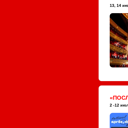
13, 14 ию
«ПОСЛ
2 -12 июл