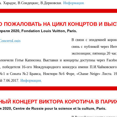
А. Харадзе, В.Сондецкис, В.Дерновски.
Информация.
 ПОЖАЛОВАТЬ НА ЦИКЛ КОНЦРТОВ И ВЫС
преля 2020, Fondation Louis Vuitton, Paris.
В связи с эпидемией корон
связь с публикой через Инт
экспозиции; пятница 20 час.
олончели Готье Капюсона. Выставки и концерты доступны через Facebo
, победителя 16-ого Международного конкурса имени П.И.Чайковского 
№1 и Соната №2 Брамса, Ноктюрн №6 Форе, «Chasse Neige» Листа. 19 
й 7.06.2017.
Информация
.
ЫЙ КОНЦЕРТ ВИКТОРА КОРОТИЧА В ПАРИЖ
 2020, Centre de Russie pour la science et la culture, Paris.