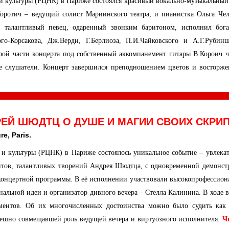
и культуры (РЦНК) в Париже состоялся красивый вокально-музыкальный 
ротич – ведущий солист Мариинского театра, и пианистка Ольга Чел
о талантливый певец, одаренный звонким баритоном, исполнил бог
о-Корсакова, Дж.Верди, Г.Берлиоза, П.И.Чайковского и А.Г.Рубинш
рой части концерта под собственный аккомпанемент гитары В.Короич ч
ие слушатели. Концерт завершился преподношением цветов и восторж
РЕЙ ШЮДТЦ О ДУШЕ И МАГИИ СВОИХ СКРИ
e, Paris.
 и культуры (РЦНК) в Париже состоялось уникальное событие – увлекат
нтов, талантливых творений Андрея Шюдтца, с одновременной демонст
 концертной программы. В её исполнении участвовали высокопрофессион
альной идеи и организатор дивного вечера – Стелла Калинина. В ходе в
ументов. Об их многочисленных достоинства можно было судить как
пешно совмещавшей роль ведущей вечера и виртуозного исполнителя.
Ч