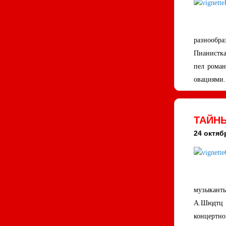
разнообра
Пианистка
пел роман
овациями
ТАЙНЫ
24 октябр
музыканты
А.Шюдтц р
концертно