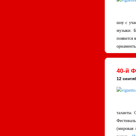
шоу с уча
музыки. Б
появится 
орнаменты
40-й 
12 сентя
таланты. 
Фестивал
(мировая 