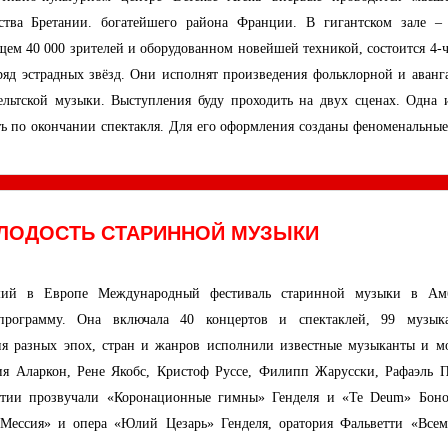
ства Бретании. богатейшего района Франции. В гигантском зале –
ем 40 000 зрителей и оборудованном новейшей техникой, состоится 4-ч
 ряд эстрадных звёзд. Они исполнят произведения фольклорной и аванг
ельтской музыки. Выступления буду проходить на двух сценах. Одна 
ять по окончании спектакля. Для его оформления созданы феноменальные
ОЛОДОСТЬ СТАРИННОЙ МУЗЫКИ
ий в Европе Международный фестиваль старинной музыки в Ам
программу. Она включала 40 концертов и спектаклей, 99 музык
ия разных эпох, стран и жанров исполнили известные музыканты и м
ия Аларкон, Рене Якобс, Кристоф Руссе, Филипп Жарусски, Рафаэль 
рытии прозвучали «Коронационные гимны» Генделя и «Te Deum» Бон
 «Мессия» и опера «Юлий Цезарь» Генделя, оратория Фальветти «Все