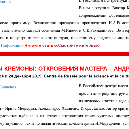
В Российском центре науки 
В нём выступили Виктор Ко
сопровождении фортепьян
зную программу. Великолепно прозвучали произведения Н.А.Римског
 замечательно сыграла сочинения М.Равеля и С.В.Рахманинова. Во вто
сы и популярные песни разных стран, при этом ему подпевали мног
Читайте статью
Смотрите интервью
.
Информация
.
.
 КРЕМОНЫ: ОТКРОВЕНИЯ МАСТЕРА – АНД
я и 24 декабря 2019, Centre de Russie pour la science et la cultur
В Российском центре науки
презентация ряда инструме
их звуковых качеств в ходе
 – Ирина Медведева, Александрос Халапсис, Игорь Лазько. Автор оригин
ассказал публике о таинствах изготовления своих чудесных инстр
му звучанию, так и по аналитическим комментариям И.Медведевой, ус