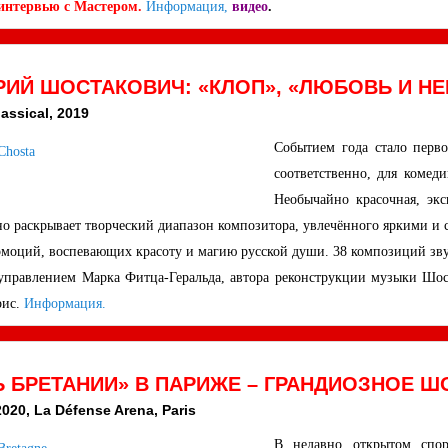
интервью с Мастером.
Информация,
видео
.
ИЙ ШОСТАКОВИЧ: «КЛОП», «ЛЮБОВЬ И НЕ
assical, 2019
Событием года стало перв
соответственно, для комед
Необычайно красочная, экс
о раскрывает творческий диапазон композитора, увлечённого яркими и 
эмоций, воспевающих красоту и магию русской души. 38 композиций звуча
 управлением Марка Фитца-Геральда, автора реконструкции музыки Шо
ис.
Информация.
 БРЕТАНИИ» В ПАРИЖЕ – ГРАНДИОЗНОЕ Ш
020, La Défense Arena, Paris
В недавно открытом спор