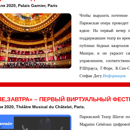
ля 2020, Palais Garnier, Paris
Чтобы выразить почтение 
Парижская опера проводит 
вдвое. На первый вечер 
поддержавшие театр во врем
публики бедных кварталов 
Musique, и он украсит с
управлением, соответств
Р.Штрауса, Г.Форе, К.Сен
Стефан Дегу.
Информация.
Е,ЗАВТРА» – ПЕРВЫЙ ВИРТУАЛЬНЫЙ ФЕСТ
я 2020, Théâtre Musical du Châtelet, Paris.
Парижский Театр Шатле по
Magasins Généraux цифрово