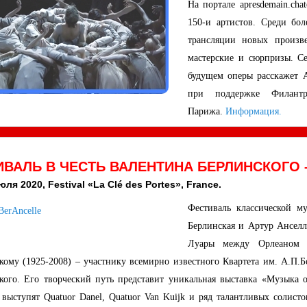
На портале apresdemain.cha
150-и артистов. Среди бо
трансляции новых произве
мастерские и сюрпризы. Се
будущем оперы расскажет 
при поддержке Филант
Парижа.
Информация.
ВАЛЬ В ЧЕСТЬ ВАЛЕНТИНА БЕРЛИНСКОГО –
юля 2020, Festival «La Clé des Portes», France.
Фестиваль классической м
Берлинская и Артур Анселл
Луары между Орлеаном и
кому (1925-2008) – участнику всемирно известного Квартета им. А.П.
кого. Его творческий путь представит уникальная выставка «Музыка од
 выступят Quatuor Danel, Quatuor Van Kuijk и ряд талантливых солис