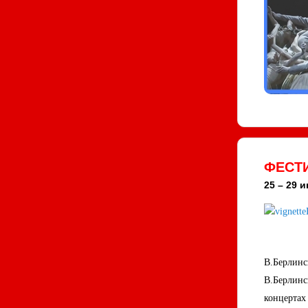
ФЕСТИ
25 – 29 и
В.Берлинс
В.Берлинс
концертах