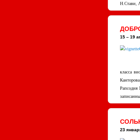
Н.Стави, 
ДОБРО
15 – 19 а
класса ви
Канторова
Рапсодия 
записанны
СОЛЬН
23 января