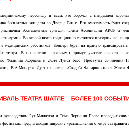
медицинскому персоналу и всем, кто боролся с пандемией коронав
два бесплатных концерта во Дворце Ганье. Его вместимость будет сок
приглашены абонементные зрители, члены Ассоциации AROP и мец
я эпидемии. Во второй вечер традиционно состоится праздничный конце
и медицинских работников. Концерт будет на прямую транслировать 
айт театра. В исполнении программы примут участие оркестр и х
енно, Филиппа Жордана и Жозе Луиса Басо. Прозвучат сочинения П
-Санса, В.А.Моцарта. Дуэт из оперы «Свадьба Фигаро» споют Жюли 
ИВАЛЬ ТЕАТРА ШАТЛЕ – БОЛЕЕ 100 СОБЫТ
д руководством Рут Маккензи и Тома Лорио ди-Прево проводит совме
й фестиваль, предлагающий широкие «размышления о мире завтрашнего