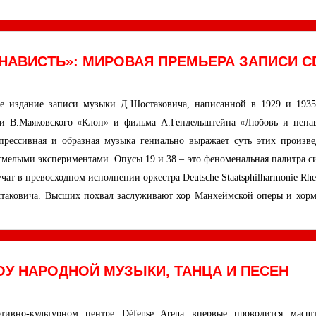
НАВИСТЬ»: МИРОВАЯ ПРЕМЬЕРА ЗАПИСИ C
ое издание записи музыки Д.Шостаковича, написанной в 1929 и 1935
ии В.Маяковского «Клоп» и фильма А.Гендельштейна «Любовь и ненав
прессивная и образная музыка гениально выражает суть этих произве
смелыми экспериментами. Опусы 19 и 38 – это феноменальная палитра с
т в превосходном исполнении оркестра Deutsche Staatsphilharmonie Rhe
стаковича. Высших похвал заслуживают хор Манхеймской оперы и хорм
ОУ НАРОДНОЙ МУЗЫКИ, ТАНЦА И ПЕСЕН
тивно-культурном центре Défense Arena впервые проводится масш