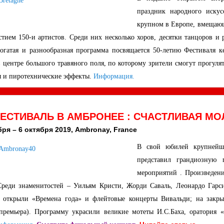
праздник народного искус
крупном в Европе, вмещающ
стием 150-и артистов. Среди них несколько хоров, десятки танцоров и
огатая и разнообразная программа посвящается 50-летию Фестиваля к
в центре большого травяного поля, по которому зрители смогут прогул
 и пиротехнические эффекты.
Информация.
ФЕСТИВАЛЬ В АМБРОНЕЕ : СЧАСТЛИВАЯ М
бря – 6 октября 2019, Ambronay, France
В свой юбилей крупнейш
представил грандиозную 
мероприятий . Произведен
Среди знаменитостей – Уильям Кристи, Жорди Саваль, Леонардо Гарс
ь открыли «Времена года» и флейтовые концерты Вивальди; на зак
премьера). Программу украсили великие мотеты И.С.Баха, оратория