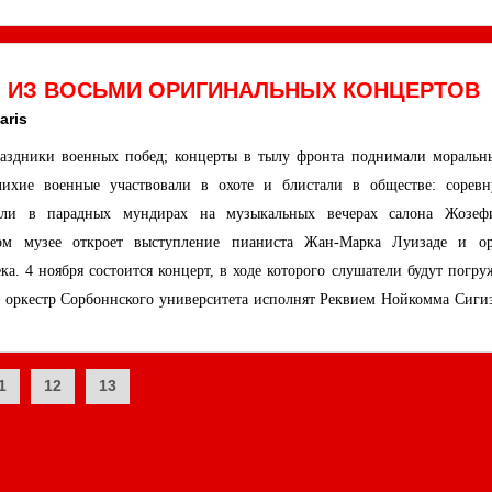
Л ИЗ ВОСЬМИ ОРИГИНАЛЬНЫХ КОНЦЕРТОВ
aris
раздники военных побед; концерты в тылу фронта поднимали моральн
ихие военные участвовали в охоте и блистали в обществе: соревн
вали в парадных мундирах на музыкальных вечерах салона Жозе
м музее откроет выступление пианиста Жан-Марка Луизаде и ор
ка. 4 ноября состоится концерт, в ходе которого слушатели будут погр
и оркестр Сорбоннского университета исполнят Реквием Нойкомма Сиги
1
12
13