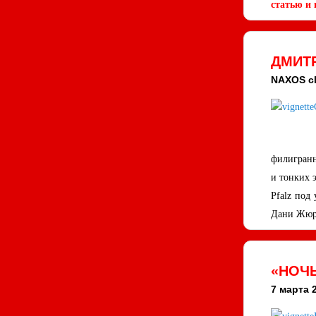
статью и 
ДМИТР
NAXOS cl
филигранн
и тонких 
Pfalz под
Дани Жюр
«НОЧЬ
7 марта 2