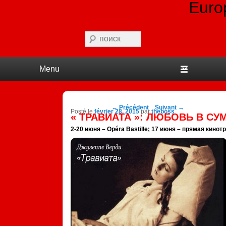
Euro
Recherche
Premier menu
Passer au contenu principal
Passer au contenu secondaire
Navigation des
←
Précédent
Suivant
→
Posté le
février 28, 2015
par
theboss
posts
« ТРАВИАТА »: ЛЮБОВЬ В СУ
2-20 июня – Opéra Bastille; 17 июня – прямая кино