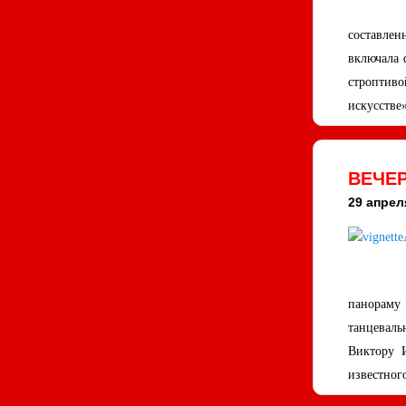
составлен
включала 
строптиво
искусстве
ВЕЧЕР
29 апрел
панораму 
танцеваль
Виктору И
известног