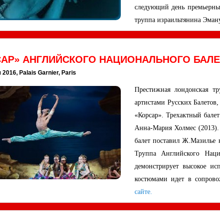
следующий день премьерны
труппа израильтянина Эману
САР» АНГЛИЙСКОГО НАЦИОНАЛЬНОГО БАЛЕ
2016, Palais Garnier, Paris
Престижная лондонская т
артистами Русских Балетов,
«Корсар». Трехактный балет
Анна-Мария Холмес (2013).
балет поставил Ж.Мазилье н
Труппа Английского Нацио
демонстрирует высокое ис
костюмами идет в сопрово
сайте.