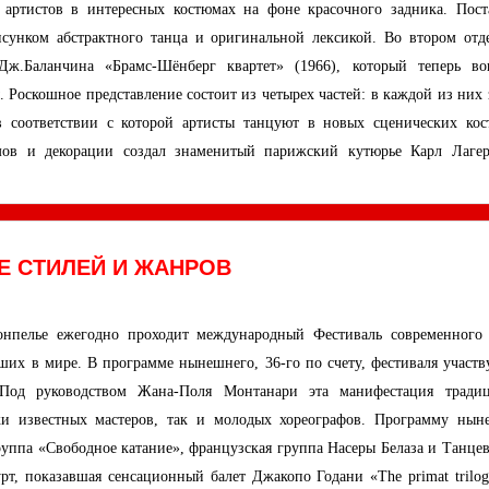
 артистов в интересных костюмах на фоне красочного задника. Пост
сунком абстрактного танца и оригинальной лексикой. Во втором отд
Дж.Баланчина «Брамс-Шёнберг квартет» (1966), который теперь в
 Роскошное представление состоит из четырех частей: в каждой из них 
в соответствии с которой артисты танцуют в новых сценических кос
ов и декорации создал знаменитый парижский кутюрье Карл Лагер
Е СТИЛЕЙ И ЖАНРОВ
нпелье ежегодно проходит международный Фестиваль современного 
их в мире. В программе нынешнего, 36-го по счету, фестиваля участв
Под руководством Жана-Поля Монтанари эта манифестация тради
вки известных мастеров, так и молодых хореографов. Программу нын
руппа «Свободное катание», французская группа Насеры Белаза и Танцев
т, показавшая сенсационный балет Джакопо Годани «The primat trilog