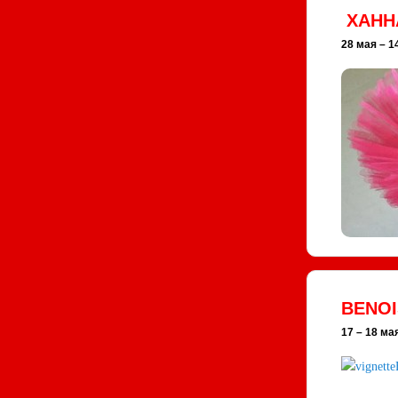
ХАННА
28 мая – 14
BENOI
17 – 18 ма