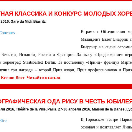
ТНАЯ КЛАССИКА И КОНКУРС МОЛОДЫХ ХОР
2016, Gare du Midi, Biarritz
В рамках Объединения хо
Маландент Балет Биарриц п
Биарриц: на сцене огромно
 Бельгии, Испании, России и Франции. За пьесу «Продолжение» пер
и хореограф Staatsballett Berlin. За постановку «Принц» француз Мар
лучил три награды – второй Приз жюри, Приз профессионалов и При
Читайте статью
.
 Ксении Вист
.
ГРАФИЧЕСКАЯ ОДА РИСУ В ЧЕСТЬ ЮБИЛЕЯ
ля 2016, Théâtre de la Ville, Paris. 27-30 апреля 2016, Maison de la Danse, Ly
В Городском театре Париж
основал и возглавляет Лин