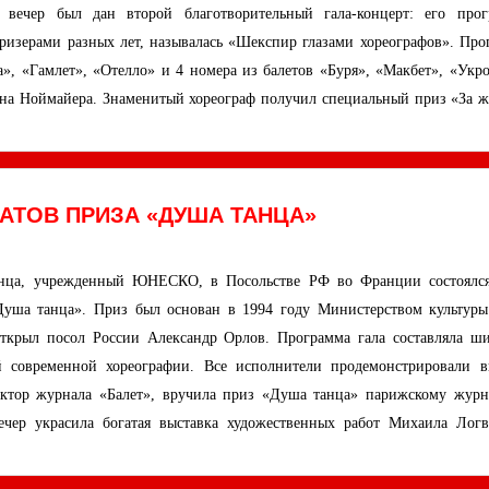
 вечер был дан второй благотворительный гала-концерт: его прог
ризерами разных лет, называлась «Шекспир глазами хореографов». Про
а», «Гамлет», «Отелло» и 4 номера из балетов «Буря», «Макбет», «Укр
она Ноймайера. Знаменитый хореограф получил специальный приз «За ж
ЕАТОВ ПРИЗА «ДУША ТАНЦА»
нца, учрежденный ЮНЕСКО, в Посольстве РФ во Франции состоялся
«Душа танца». Приз был основан в 1994 году Министерством культур
открыл посол России Александр Орлов. Программа гала составляла ш
й современной хореографии. Все исполнители продемонстрировали в
едактор журнала «Балет», вручила приз «Душа танца» парижскому журн
ечер украсила богатая выставка художественных работ Михаила Логв