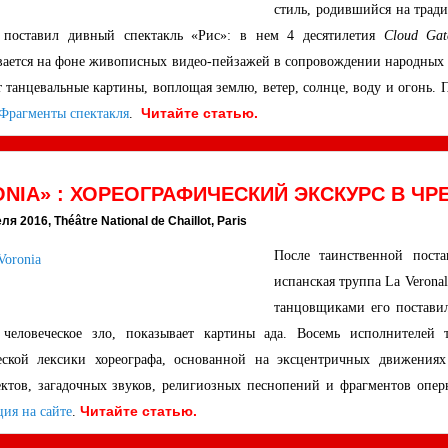
стиль, родившийся на тради
 поставил дивный спектакль «Рис»: в нем 4 десятилетия
Cloud Gat
вается на фоне живописных видео-пейзажей в сопровождении народных п
 танцевальные картины, воплощая землю, ветер, солнце, воду и огонь.
Читайте статью.
Фрагменты спектакля
.
NIA» : ХОРЕОГРАФИЧЕСКИЙ ЭКСКУРС В Ч
ля 2016, Théâtre National de Chaillot, Paris
После таинственной пост
испанская труппа La Veronal
танцовщиками его поставил
 человеческое зло, показывает картины ада. Восемь исполнителей
ской лексики хореографа, основанной на эксцентричных движениях
ктов, загадочных звуков, религиозных песнопений и фрагментов опер
Читайте статью.
ия на сайте
.