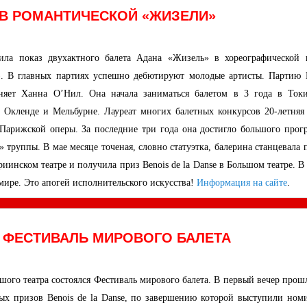
 В РОМАНТИЧЕСКОЙ «ЖИЗЕЛИ»
ила показ двухактного балета Адана «Жизель» в хореографической 
1). В главных партиях успешно дебютируют молодые артисты. Партию
няет Ханна О’Нил. Она начала заниматься балетом в 3 года в Токи
 в Окленде и Мельбурне. Лауреат многих балетных конкурсов 20-летняя
 Парижской оперы. За последние три года она достигло большого прогр
 труппы. В мае месяце точеная, словно статуэтка, балерина станцевала
иинском театре и получила приз Benois de la Danse в Большом театре. В
ире. Это апогей исполнительского искусства!
Информация на сайте
.
И ФЕСТИВАЛЬ МИРОВОГО БАЛЕТА
шого театра состоялся Фестиваль мирового балета. В первый вечер прош
ых призов Benois de la Danse, по завершению которой выступили ном