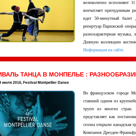
великолепно исполняют 11
впечатляет причудливым ри
идет 50-минутный балет 
репертуар Парижской оперы.
разнохарактерная музыка, 
Дивную коллекцию костюм
Информация на сайте.
ВАЛЬ ТАНЦА В МОНПЕЛЬЕ : РАЗНООБРАЗИ
9 июля 2016, Festival Montpellier Danse
Во французском городе Мо
ставший одним из крупнейш
трупп из многих стран. 
представляет как постано
сезона открыли канадская т
Компания Дрезден-Франкфур