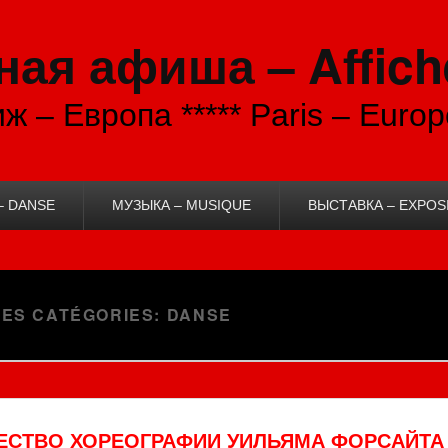
ая афиша – Affich
ж – Европа ***** Paris – Europ
– DANSE
МУЗЫКА – MUSIQUE
ВЫСТАВКА – EXPOS
DES CATÉGORIES:
DANSE
СТВО ХОРЕОГРАФИИ УИЛЬЯМА ФОРСАЙТА 