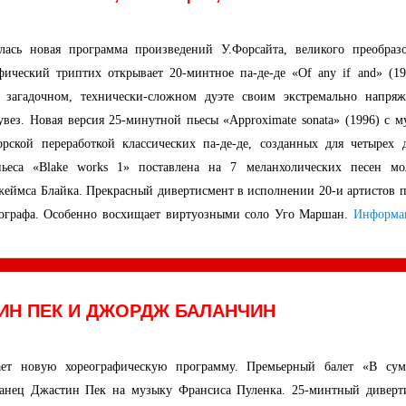
ась новая программа произведений У.Форсайта, великого преобразо
афический триптих открывает 20-минтное па-де-де «Of any if and» (19
 загадочном, технически-сложном дуэте своим экстремально напря
вез. Новая версия 25-минутной пьесы «Approximate sonata» (1996) с м
орской переработкой классических па-де-де, созданных для четырех д
пьеса «Blake works 1» поставлена на 7 меланхолических песен мо
жеймса Блайка. Прекрасный дивертисмент в исполнении 20-и артистов п
еографа. Особенно восхищает виртуозными соло Уго Маршан.
Информа
ИН ПЕК И ДЖОРДЖ БАЛАНЧИН
ает новую хореографическую программу. Премьерный балет «В сум
канец Джастин Пек на музыку Франсиса Пуленка. 25-минтный диверт