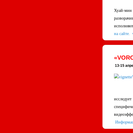
Хуай-мин
разворачи
исполняют
на сайте.
«VORO
13-15 апре
исследует
специфиче
видеоэффе
Информац