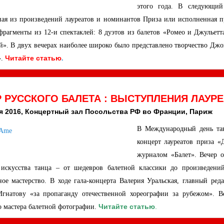
этого года. В следующий
ная из произведений лауреатов и номинантов Приза или исполненная п
фрагменты из 12-и спектаклей: 8 дуэтов из балетов «Ромео и Джульетт
й». В двух вечерах наиболее широко было представлено творчество Дж
Читайте статью
».
.
 РУССКОГО БАЛЕТА : ВЫСТУПЛЕНИЯ ЛАУР
я 2016, Концертный зал Посольства РФ во Франции, Париж
В Международный день та
концерт лауреатов приза 
журналом «Балет». Вечер 
искусства танца – от шедевров балетной классики до произведени
ное мастерство. В ходе гала-концерта Валерия Уральская, главный р
гнатову «за пропаганду отечественной хореографии за рубежом». В
Читайте статью
.
о мастера балетной фотографии.