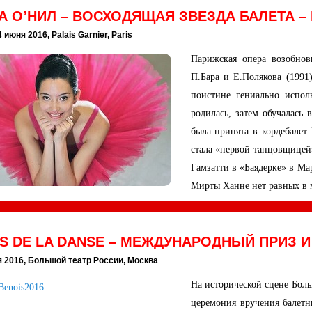
 О’НИЛ – ВОСХОДЯЩАЯ ЗВЕЗДА БАЛЕТА –
 июня 2016, Palais Garnier, Paris
Парижская опера возобнов
П.Бара и Е.Полякова (199
поистине гениально испол
родилась, затем обучалась
была принята в кордебалет
стала «первой танцовщицей»
Гамзатти в «Баядерке» в Мар
Мирты Ханне нет равных в м
S DE LA DANSE – МЕЖДУНАРОДНЫЙ ПРИЗ 
я 2016, Большой театр России, Москва
На исторической сцене Боль
церемония вручения балетн