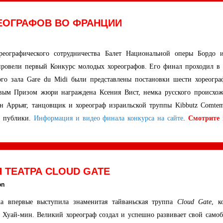
ЕОГРАФОВ ВО ФРАНЦИИ
реографического сотрудничества Балет Национальной оперы Бордо
ровели первый Конкурс молодых хореографов. Его финал проходил в 
го зала Gare du Midi были представлены постановки шести хореогра
вым Призом жюри награждена Ксения Вист, немка русского происхож
тен Аррьяг, танцовщик и хореограф израильской труппы Kibbutz Comtem
з публики.
Информация и видео финала конкурса на сайте
.
Смотрите 
 ТЕАТРА CLOUD GATE
on
а впервые выступила знаменитая тайваньская труппа
Cloud Gate
, к
ь Хуай-мин. Великий хореограф создал и успешно развивает свой само