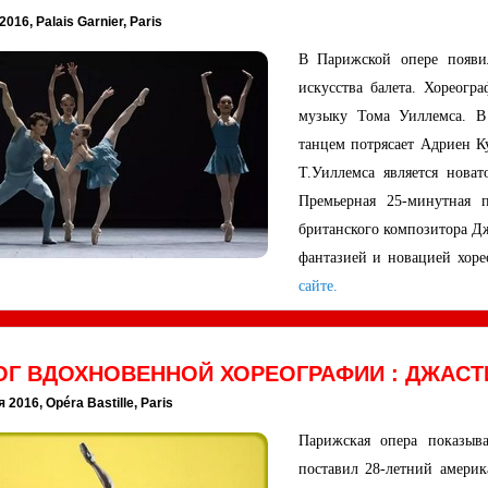
016, Palais Garnier, Paris
В Парижской опере появил
искусства балета. Хореогр
музыку Тома Уиллемса. В
танцем потрясает Адриен Ку
Т.Уиллемса является новат
Премьерная 25-минутная 
британского композитора Д
фантазией и новацией хор
сайте.
ОГ ВДОХНОВЕННОЙ ХОРЕОГРАФИИ : ДЖАСТ
 2016, Opéra Bastille, Paris
Парижская опера показыв
поставил 28-летний амери