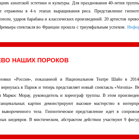
циях азиатской эстетики и культуры. Для празднования 40-летия трупп
e
отражены в 4-х этапах выращивания риса. Представление гипнот
есен, ударов барабана и классических произведений. 20 артистов прево
 Премьера спектакля во Франции прошла с триумфальным успехом.
Инфо
РЕВО НАШИХ ПОРОКОВ
ановки «Россия», показанной в Национальном Театре Шайо в 2014
 вернулась в Париж и теперь представляет новый спектакль «Voronia». В
 Маркос Морау, руководитель и хореограф труппы. В этом произведе
 танцевальных картин демонстрируют высокое мастерство в интерпр
 вывороченного тела. Гипнотическое представление идет в сопрово
ных шедевров. В мистическом, абстрактом действии участвуют 9 фигур