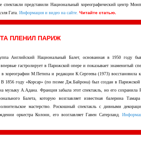
е спектакли представили Национальный хореографический центр Монп
Читайте статью.
эля Гата.
Информация и видео на сайте.
ТА ПЛЕНИЛ ПАРИЖ
руппа Английский Национальный Балет, основанная в 1950 году б
 впервые гастролирует в Парижской опере и показывает знаменитый спе
 в хореографии М.Петипа и редакции К.Сергеева (1973) восстановила к
 В 1856 году «Корсар» (по поэме Дж.Байрона) был создан в Парижской 
а музыку А.Адана. Франция забыла этот спектакль, но его сохранила Р
нального Балета, которую возглавляет известная балерина Тамара
полнительское мастерство. Роскошный спектакль с дивными декорац
ждении оркестра Колонн, его возглавляет Гавен Сатерланд.
Информа