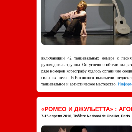
включающий 42 танцевальных номера с песням
руководитель труппы. Он успешно объединил раз
ряде номеров хореографу удалось органично соед
сильных песен В.Высоцкого выглядели недоста
танцевальное и артистическое мастерство.
Информ
«РОМЕО И ДЖУЛЬЕТТА» : АГ
7-15 апреля 2016, Théâtre National de Chaillot, Paris