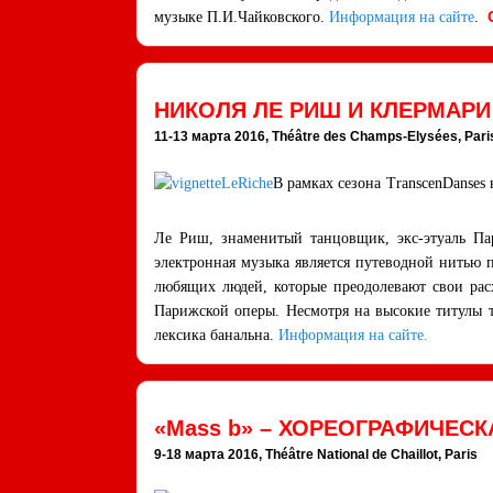
С
музыке П.И.Чайковского.
Информация на сайте
.
НИКОЛЯ ЛЕ РИШ И КЛЕРМАРИ 
11-13 марта 2016, Théâtre des Champs-Elysées, Pari
В рамках сезона TranscenDanses
Ле Риш, знаменитый танцовщик, экс-этуаль Па
электронная музыка является путеводной нитью 
любящих людей, которые преодолевают свои рас
Парижской оперы. Несмотря на высокие титулы 
лексика банальна.
Информация на сайте.
«Mass b» – ХОРЕОГРАФИЧЕС
9-18 марта 2016, Théâtre National de Chaillot, Paris