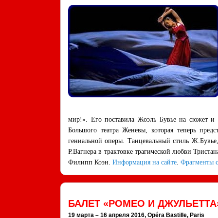
мир!». Его поставила Жоэль Бувье на сюжет и 
Большого театра Женевы, которая теперь предс
гениальной оперы. Танцевальный стиль Ж.Бувье,
Р.Вагнера в трактовке трагической любви Триста
Филипп Коэн.
Информация на сайте
.
Фрагменты с
БАЛЕТ «РОМЕО И ДЖУЛЬЕТТА
19 марта – 16 апреля 2016, Opéra Bastille, Paris