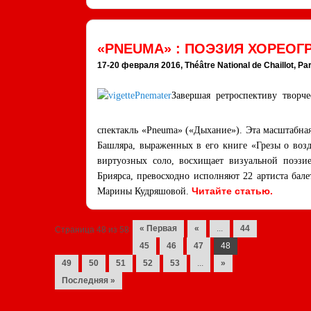
«PNEUMA» : ПОЭЗИЯ ХОРЕОГ
17-20 февраля 2016, Théâtre National de Chaillot, Par
Завершая ретроспективу твор
спектакль «Pneuma» («Дыхание»). Эта масштабна
Башляра, выраженных в его книге «Грезы о возд
виртуозных соло, восхищает визуальной поэзие
Бриярса, превосходно исполняют 22 артиста бал
Читайте статью.
Марины Кудряшовой.
Navigation des posts
« Первая
«
...
44
Страница 48 из 58
45
46
47
48
49
50
51
52
53
...
»
Последняя »