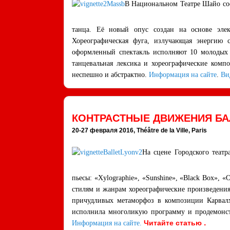
В Национальном Театре Шайо сос
танца. Её новый опус создан на основе эле
Хореографическая фуга, излучающая энергию
оформленный спектакль исполняют 10 молодых а
танцевальная лексика и хореографические компо
неспешно и абстрактно.
Информация на сайте
.
Ви
КОНТРАСТНЫЕ ДВИЖЕНИЯ БА
20-27 февраля 2016, Théâtre de la Ville, Paris
На сцене Городского теат
пьесы: «Xylographie», «Sunshine», «Black Box», 
стилям и жанрам хореографические произведения
причудливых метаморфоз в композиции Карвалх
исполнила многоликую программу и продемонстр
.
Читайте статью
Информация на сайте.