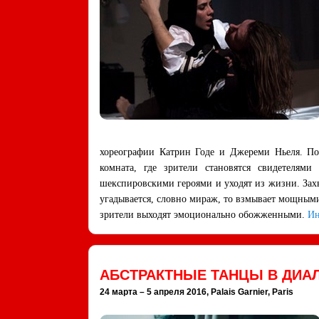
хореографии Катрин Годе и Джереми Ньеля. Пол
комната, где зрители становятся свидетелям
шекспировскими героями и уходят из жизни. За
угадывается, словно мираж, то взмывает мощными
зрители выходят эмоционально обожженными.
Ин
АБСТРАКТНЫЕ ТАНЦЫ В ДИА
24 марта – 5 апреля 2016, Palais Garnier, Paris