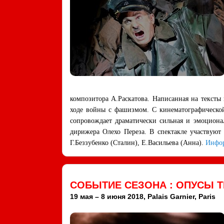
композитора А.Раскатова. Написанная на тексты 
ходе войны с фашизмом. С кинематографическо
сопровождает драматически сильная и эмоциона
дирижера Олехо Переза. В спектакле участвуют
Г.Беззубенко (Сталин), Е.Васильева (Анна).
Инфо
СОБЫТИЕ СЕЗОНА : ОПУСЫ Т
19 мая – 8 июня 2018, Palais Garnier, Paris