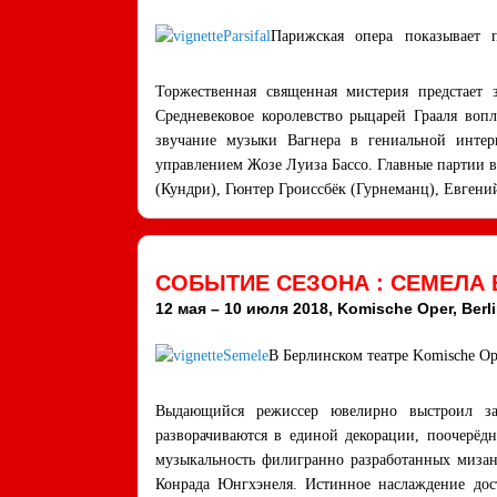
Парижская опера показывает 
Торжественная священная мистерия предстает 
Средневековое королевство рыцарей Грааля воп
звучание музыки Вагнера в гениальной интер
управлением Жозе Луиза Бассо. Главные партии 
(Кундри), Гюнтер Гроиссбёк (Гурнеманц), Евген
СОБЫТИЕ СЕЗОНА : СЕМЕЛА
12 мая – 10 июля 2018, Komische Oper, Berl
В Берлинском театре Komische Op
Выдающийся режиссер ювелирно выстроил за
разворачиваются в единой декорации, поочерёд
музыкальность филигранно разработанных мизан
Конрада Юнгхэнеля. Истинное наслаждение дост