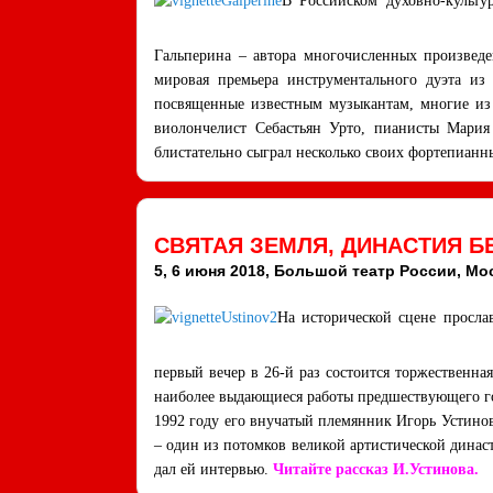
В Российском духовно-культ
Гальперина – автора многочисленных произвед
мировая премьера инструментального дуэта из
посвященные известным музыкантам, многие из 
виолончелист Себастьян Урто, пианисты Мария
блистательно сыграл несколько своих фортепианн
СВЯТАЯ ЗЕМЛЯ, ДИНАСТИЯ Б
5, 6 июня 2018, Большой театр России, Мо
На исторической сцене просла
первый вечер в 26-й раз состоится торжественна
наиболее выдающиеся работы предшествующего год
1992 году его внучатый племянник Игорь Устинов
– один из потомков великой артистической дина
дал ей интервью.
Читайте рассказ И.Устинова.