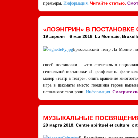
Читайте статью
.
Смот
премьеры.
Информация.
«ЛОЭНГРИН» В ПОСТАНОВКЕ
19 апреля – 6 мая 2018, La Monnaie, Bruxell
Брюссельский театр Ла Монне по
своей постановки – «это спектакль о национа
гениальной постановке «Парсифаля» на фестивале
манер «театр в театре», опять вращение многоэт
игра в шахматы вместо поединка героев вызыва
исполняют свои роли.
Информация
.
Смотрите сп
МУЗЫКАЛЬНЫЕ ПОСВЯЩЕНИЯ 
20 марта 2018, Centre spirituel et culturel o