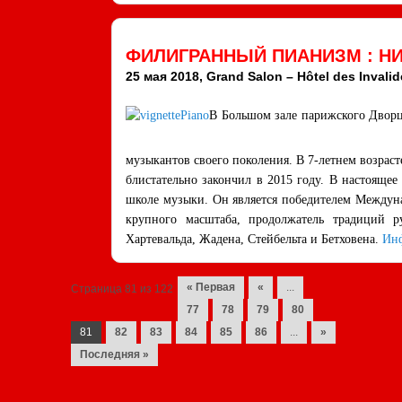
ФИЛИГРАННЫЙ ПИАНИЗМ : Н
25 мая 2018, Grand Salon – Hôtel des Invalid
В Большом зале парижского Дворца
музыкантов своего поколения. В 7-летнем возрас
блистательно закончил в 2015 году. В настояще
школе музыки. Он является победителем Междуна
крупного масштаба, продолжатель традиций р
Хартевальда, Жадена, Стейбельта и Бетховена.
Ин
Navigation des posts
« Первая
«
...
Страница 81 из 122
77
78
79
80
81
82
83
84
85
86
...
»
Последняя »