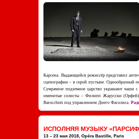
Карсена. Выдающийся режиссёр представил антич
сценографии – в серой пустыне. Однообразный п
Сумрачное подземное царство украшают чаши с 
именитые солисты – Филипп Жарусски (Орфей),
Barocchisti под управлением Диего Фасолиса.
Рад
ИСПОЛНЯЯ МУЗЫКУ «ПАРСИФ
13 – 23 мая 2018, Opéra Bastille, Paris