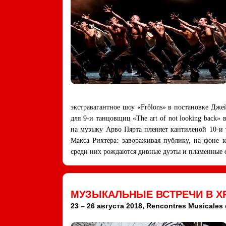
экстравагантное шоу «Frôlons» в постановке Джей
для 9-и танцовщиц «The art of not looking back
на музыку Арво Пярта пленяет кантиленой 10-и 
Макса Рихтера: завораживая публику, на фоне 
среди них рождаются дивные дуэты и пламенные 
МУЗЫКАЛЬНЫЕ ВСТРЕЧИ В Х
23 – 26 августа 2018, Rencontres Musicales 