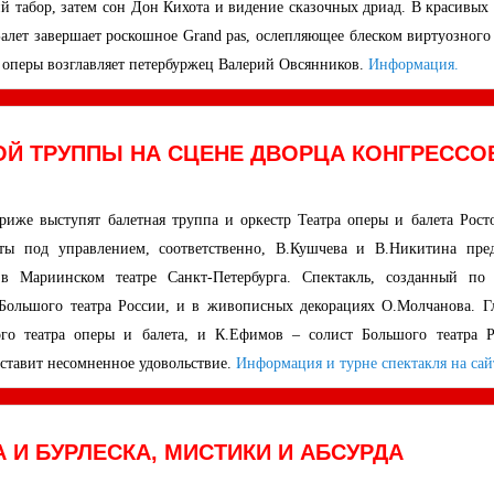
кий табор, затем сон Дон Кихота и видение сказочных дриад. В красивых
алет завершает роскошное Grand pas, ослепляющее блеском виртуозного 
й оперы возглавляет петербуржец Валерий Овсянников.
Информация.
ОЙ ТРУППЫ НА СЦЕНЕ ДВОРЦА КОНГРЕССО
риже выступят балетная труппа и оркестр Театра оперы и балета Росто
ы под управлением, соответственно, В.Кушчева и В.Никитина пред
 Мариинском театре Санкт-Петербурга. Спектакль, созданный по 
а Большого театра России, и в живописных декорациях О.Молчанова. Г
го театра оперы и балета, и К.Ефимов – солист Большого театра Р
ставит несомненное удовольствие.
Информация и турне спектакля на сай
 И БУРЛЕСКА, МИСТИКИ И АБСУРДА