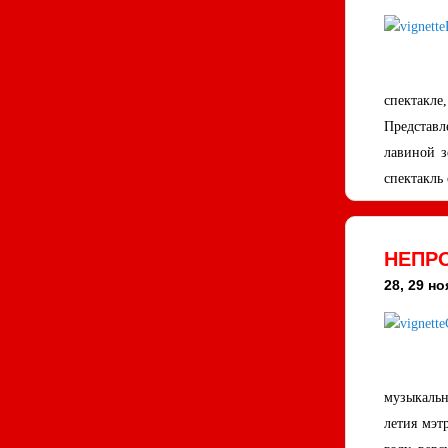
спектакле
Представл
лавиной з
спектакль
НЕПР
28, 29 н
музыкальн
летия мэт