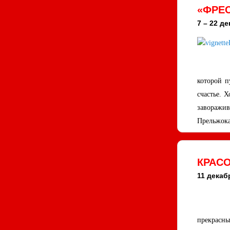
«ФРЕС
7 – 22 де
которой п
счастье. 
заворажи
Прельжок
КРАСО
11 декабр
прекрасны