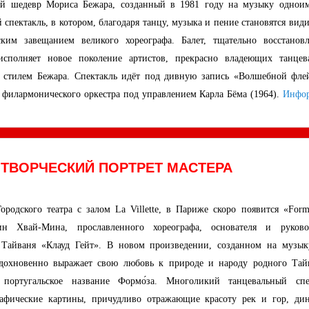
ий шедевр Мориса Бежара, созданный в 1981 году на музыку однои
спектакль, в котором, благодаря танцу, музыка и пение становятся вид
ким завещанием великого хореографа. Балет, тщательно восстанов
исполняет новое поколение артистов, прекрасно владеющих танцев
 стилем Бежара. Спектакль идёт под дивную запись «Волшебной фле
 филармонического оркестра под управлением Карла Бёма (1964).
Инфо
 ТВОРЧЕСКИЙ ПОРТРЕТ МАСТЕРА
ородского театра с залом La Villette, в Париже скоро появится «Form
н Хвай-Мина, прославленного хореографа, основателя и руково
 Тайваня «Клауд Гейт». В новом произведении, созданном на музык
вдохновенно выражает свою любовь к природе и народу родного Тай
 португальское название Формо́за. Многоликий танцевальный спе
рафические картины, причудливо отражающие красоту рек и гор, ди