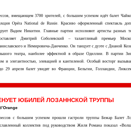
ссов, вмещающем 3700 зрителей, с большим успехом идёт балет Чайко
кция Opéra National de Russie. Красиво оформленный спектакль доп
ирует Вадим Никитин. Главные партии исполняют артисты разных те
оставляет Дмитрий Соболевский – талантливый премьер Моско
аниславского и Немировича-Данченко. Он танцует с дуэте с Дианой Коз
льшого театра, наиболее эффектной в образе Одиллии. В партии Зи
м и элегантностью, элевацией и кантиленой. Особый восторг вызыва
о 29 апреля балет увидят во Франции, Бельгии, Голландии, Люксем
ЕНУЕТ ЮБИЛЕЙ ЛОЗАННСКОЙ ТРУППЫ
 d’Orange
рессов с большим успехом прошли гастроли труппы Бежар Балет Ло
рославленный коллектив под руководством Жиля Романа показал «Вол