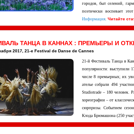
городов, быт селений, га
поэтически воспевает это
Читайте ст
Информация
.
ВАЛЬ ТАНЦА В КАННАХ : ПРЕМЬЕРЫ И ОТК
кабря 2017, 21-e Festival de Danse de Cannes
21-й Фестиваль Танца в Ка
популярности: выступили 17
числе 8 премьерных; их ув
ателье собрали 494 участни
Studiotrade – 180 человек.
хореографии – от классическ
сюрпризы. Событием сезон
Клода Брюмашона (250 учас