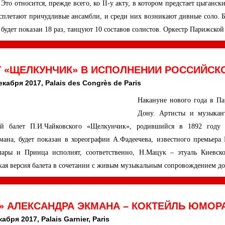
 Это относится, прежде всего, ко II-у акту, в котором предстает цыганс
сплетают причудливые ансамбли, и среди них возникают дивные соло. Б
 будет показан 18 раз, танцуют 10 составов солистов. Оркестр Парижско
Т «ЩЕЛКУНЧИК» В ИСПОЛНЕНИИ РОССИЙСК
екабря 2017, Palais des Congrès de Paris
Накануне нового года в Па
Дону. Артисты и музыкант
ый балет П.И.Чайковского «Щелкунчик», родившийся в 1892 году в
мана, будет показан в хореографии А.Фадеечева, известного премьер
ары и Принца исполнят, соответственно, Н.Мацук – этуаль Киевско
кая версия балета в сочетании с живым музыкальным сопровождением до
» АЛЕКСАНДРА ЭКМАНА – КОКТЕЙЛЬ ЮМОРА
кабря 2017, Palais Garnier, Paris