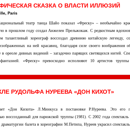
АФИЧЕСКАЯ СКАЗКА О ВЛАСТИ ИЛЛЮЗИЙ
le, Paris
ациональный театр танца Шайо показал «Фреску» – необычайно кра
ую в прошлом году создал Анжелен Прельжокаж. С редкостным вдохно
м талантливый хореограф воссоздал древнюю китайскую легенду, со
ображенных на ней красавиц, благодаря силе своего воображения об
не в ореоле дивных видений – загадочно парящих светящихся нитей. Спе
 фантазией. «Фреску» превосходно исполняют 10 артистов труппы
КЛЕ РУДОЛЬФА НУРЕЕВА «ДОН КИХОТ»
ает «Дон Кихота» Л.Минкуса в постановке Р.Нуреева. Это его 
ью воссозданный для парижской труппы (1981). С 2002 года спектакль 
 драматургии балета в хореографии М.Петипа, Нуреев украсил спектакль