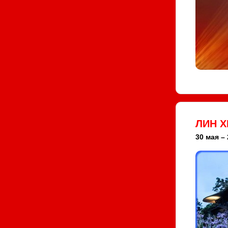
ЛИН Х
30 мая – 