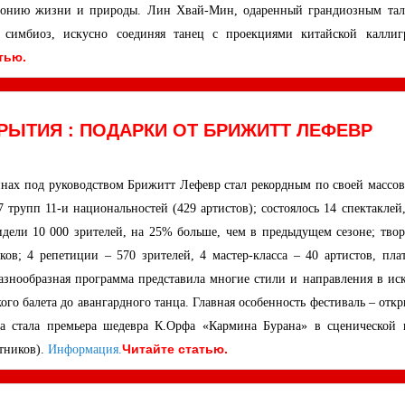
рмонию жизни и природы. Лин Хвай-Мин, одаренный грандиозным тал
т симбиоз, искусно соединяя танец с проекциями китайской каллиг
атью
.
РЫТИЯ : ПОДАРКИ ОТ БРИЖИТТ ЛЕФЕВР
ннах под руководством Брижитт Лефевр стал рекордным по своей массов
 трупп 11-и национальностей (429 артистов); состоялось 14 спектаклей
идели 10 000 зрителей, на 25% больше, чем в предыдущем сезоне; твор
ков; 4 репетиции – 570 зрителей, 4 мастер-класса – 40 артистов, пла
 Разнообразная программа представила многие стили и направления в ис
ого балета до авангардного танца. Главная особенность фестиваль – отк
а стала премьера шедевра К.Орфа «Кармина Бурана» в сценической 
Читайте статью.
тников).
Информация.