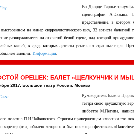
Во Дворце Гарнье триумфал
сценографии А.Экмана. 
представление, в котором 
, выстроенном на манер сюрреалистического шоу, 32 артиста балетной
ение разворачивается на открытой белой сцене, над которой причудлив
елёных мячей, в среде которых артисты устаивают странные игры. Пр
 обилием эмоций.
Информация
.
ОСТОЙ ОРЕШЕК: БАЛЕТ «ЩЕЛКУНЧИК И МЫ
оября 2017, Большой театр России, Москва
Руководитель Балета Цюрих
театра свою двухактную вер
либретто М.Петипа, напис
ого полотна П.И.Чайковского. Строгим приверженцам классики это пока
ра хореографии, юбилею которого и был посвящен фестиваль «DanceIn