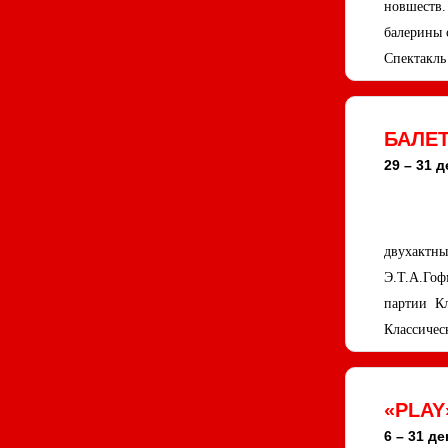
новшеств.
балерины 
Спектакль
БАЛЕ
29 – 31 д
двухактн
Э.Т.А.Гоф
партии Кл
Классичес
«PLAY
6 – 31 де