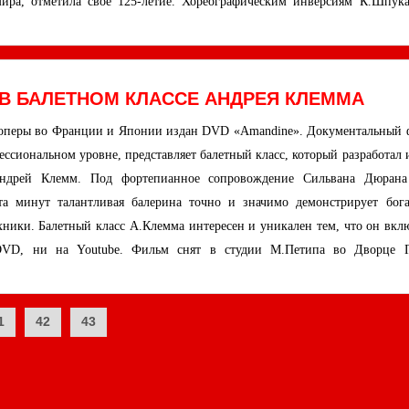
мира, отметила своё 125-летие. Хореографическим инверсиям К.Шпука
В БАЛЕТНОМ КЛАССЕ АНДРЕЯ КЛЕММА
оперы во Франции и Японии издан DVD «Amandine». Документальный 
ссиональном уровне, представляет балетный класс, который разработал 
Андрей Клемм. Под фортепианное сопровождение Сильвана Дюрана
а минут талантливая балерина точно и значимо демонстрирует бог
ники. Балетный класс А.Клемма интересен и уникален тем, что он вклю
DVD, ни на Youtube. Фильм снят в студии М.Петипа во Дворце Г
1
42
43