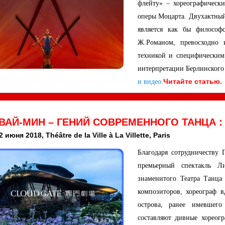
флейту» – хореографическ
оперы Моцарта. Двухактный 
является как бы философс
Ж.Романом, превосходно 
техникой и специфическим
интерпретации Берлинского
Читайте статью.
и видео.
ВАЙ-МИН – ГЕНИЙ СОВРЕМЕННОГО ТАНЦА :
2 июня 2018, Théâtre de la Ville à La Villette, Paris
Благодаря сотрудничеству Г
премьерный спектакль Ли
знаменитого Театра Танца
композиторов, хореограф 
острова, ранее имевшего
составляют дивные хореог