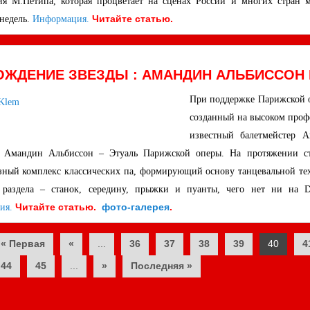
ия М.Петипа, которая процветает на сценах России и многих стран 
Читайте статью.
 недель.
Информация.
ОЖДЕНИЕ ЗВЕЗДЫ : АМАНДИН АЛЬБИССОН 
При поддержке Парижской 
созданный на высоком профе
известный балетмейстер 
т Амандин Альбиссон – Этуаль Парижской оперы. На протяжении ст
зный комплекс классических па, формирующий основу танцевальной тех
 раздела – станок, середину, прыжки и пуанты, чего нет ни на 
Читайте статью.
фото-галере
я
.
ия.
ts
« Первая
«
...
36
37
38
39
40
4
44
45
...
»
Последняя »