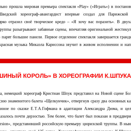
ьно прошла мировая премьера спектакля «Play» («Играть») в постанов
Шведский хореограф-авангардист впервые создал для Парижской
ярко отразил своё творческое кредо – «Я хочу вас поразить». В двух
 труппы разыгрывают забавные сцены, впечатляя оригинальной жестикул
о парят большие панели. Первое отделение спектакля завершается гранд
екрасная музыка Микаэла Кариссона звучит в живом исполнении и нап
ШИНЫЙ КОРОЛЬ» В ХОРЕОГРАФИИ К.ШПУКА
а, немецкий хореограф Кристиан Шпук представил на Новой сцене Бо
сию знаменитого балета «Щелкунчик», отвергнув сразу два основных ка
анное по сказке Е.Т.А.Гофмана в адаптации Александра Дюма, и цел
залось почти дерзостью. Тем более, что балет был показан в преддвери
version», представивший российскую премьеру цюрихской труппы. В ны