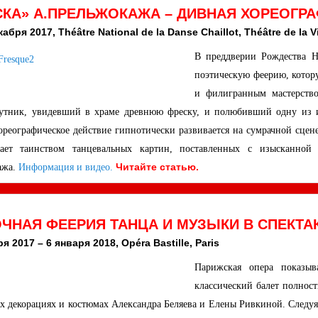
КА» А.ПРЕЛЬЖОКАЖА – ДИВНАЯ ХОРЕОГР
кабря 2017, Théâtre National de la Danse Chaillot, Théâtre de la Vil
В преддверии Рождества Н
поэтическую феерию, котор
и филигранным мастерство
утник, увидевший в храме древнюю фреску, и полюбивший одну из из
Хореографическое действие гипнотически развивается на сумрачной сце
вает таинством танцевальных картин, поставленных с изысканной
Читайте статью.
ажа.
Информация и видео.
ЧНАЯ ФЕЕРИЯ ТАНЦА И МУЗЫКИ В СПЕКТА
я 2017 – 6 января 2018, Opéra Bastille, Paris
Парижская опера показыв
классический балет полност
х декорациях и костюмах Александра Беляева и Елены Ривкиной. Следуя