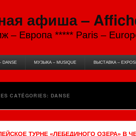
ая афиша – Affich
ж – Европа ***** Paris – Europ
– DANSE
МУЗЫКА – MUSIQUE
ВЫСТАВКА – EXPOS
DES CATÉGORIES:
DANSE
ЕЙСКОЕ ТУРНЕ «ЛЕБЕДИНОГО ОЗЕРА» В ЧЕ