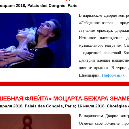
евраля 2018, Palais des Congrès, Paris
В парижском Дворце конгре
«Лебединое озеро» – проду
звучание оркестра, дириж
Истинное наслаждение д
музыкального театра им. Ст
– одаренной солисткой Бо
Дмитрий пленяет изящество
дивные прыжки. В турне д
Швейцарии.
Информация.
ШЕБНАЯ ФЛЕЙТА» МОЦАРТА-БЕЖАРА ЗНАМ
евраля 2018, Palais des Congrès, Paris; 16 июля 2018, Chorégies
В парижском Дворце конг
Отмечая своё 30-летие, п