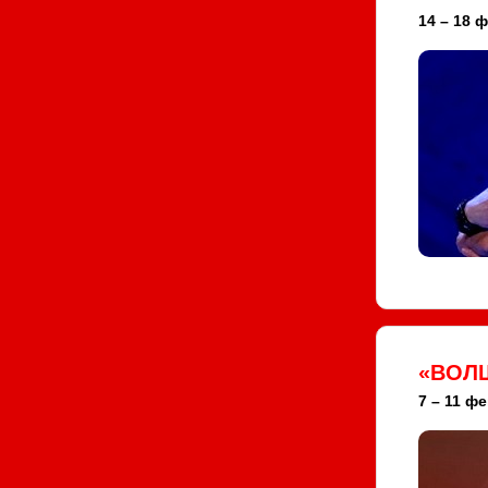
14 – 18 ф
«ВОЛ
7 – 11 ф